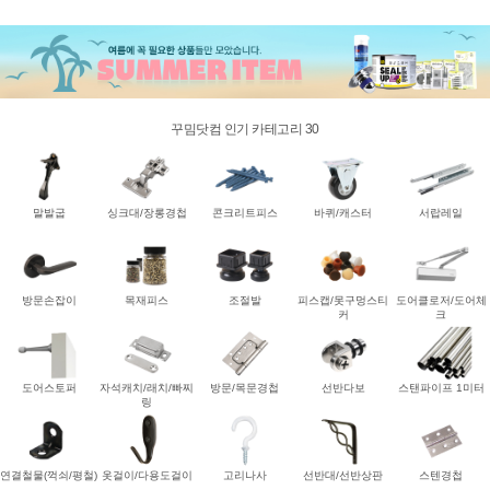
꾸밈닷컴 인기 카테고리 30
말발굽
싱크대/장롱경첩
콘크리트피스
바퀴/캐스터
서랍레일
방문손잡이
목재피스
조절발
피스캡/못구멍스티
도어클로저/도어체
커
크
도어스토퍼
자석캐치/래치/빠찌
방문/목문경첩
선반다보
스탠파이프 1미터
링
연결철물(꺽쇠/평철)
옷걸이/다용도걸이
고리나사
선반대/선반상판
스텐경첩