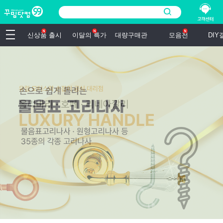
신상품 출시
이달의 특가
대량구매관
모음전
DI