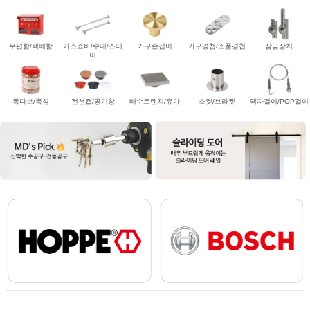
우편함/택배함
가스쇼바/수대/스테
가구손잡이
가구경첩/소품경첩
잠금장치
이
목다보/목심
전선캡/공기창
배수트렌치/유가
소켓/브라켓
액자걸이/POP걸이