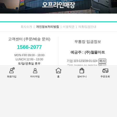
회사소개
|
개인정보처리방침
|
이용약관
|
제휴/입점안내
고객센터 (주문/배송 문의)
무통장 입금정보
1566-2077
예금주 : (주)철물마트
MON-FRI 09:00 - 18:00
LUNCH 12:00 - 13:00
기업
복사
223-123239-01-024
토/일/공휴일 휴무
국민
복사
718201-01-205674
농협
복사
301-0168-3882-11
회원가입
마이꾸밈
홈
장바구니
주문조회
회원 1:1 문의
상품 및 사용방법 문의
주문배송
교환반품취소
COMPANY : (주)철물마트 / CEO : 이숙열