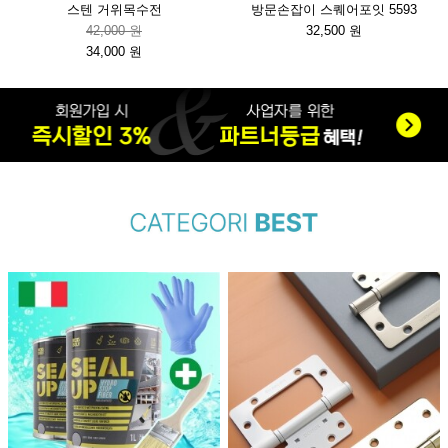
스텐 거위목수전
방문손잡이 스퀘어포잇 5593
42,000 원
32,500 원
34,000 원