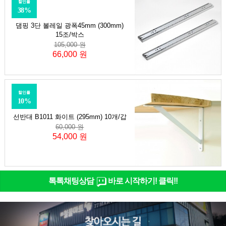
할인률
38%
댐핑 3단 볼레일 광폭45mm (300mm)
15조/박스
105,000 원
66,000 원
할인률
10%
선반대 B1011 화이트 (295mm) 10개/갑
60,000 원
54,000 원
톡톡채팅상담
바로 시작하기! 클릭!!