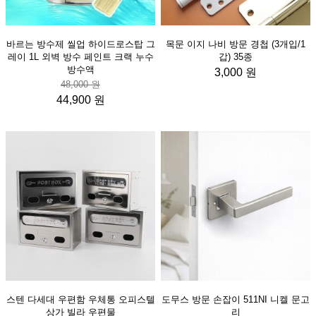
바르는 방수제 씰업 하이드로스탑 그
목문 이지 나비 방문 경첩 (3개입/1
레이 1L 외벽 방수 페인트 크랙 누수
갑) 35종
방수액
3,000 원
48,000 원
44,900 원
스텐 다세대 우편함 우체통 오피스텔
도무스 방문 손잡이 511NI 니켈 문고
상가 빌라 우편물
리