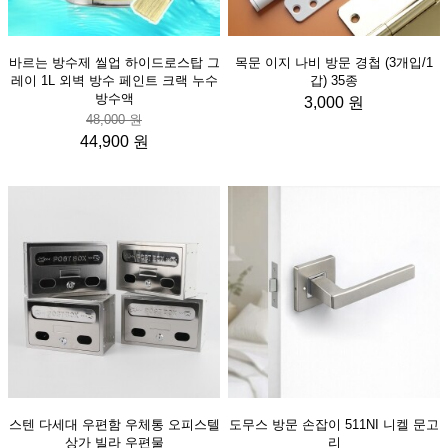
바르는 방수제 씰업 하이드로스탑 그
목문 이지 나비 방문 경첩 (3개입/1
레이 1L 외벽 방수 페인트 크랙 누수
갑) 35종
방수액
3,000 원
48,000 원
44,900 원
스텐 다세대 우편함 우체통 오피스텔
도무스 방문 손잡이 511NI 니켈 문고
상가 빌라 우편물
리