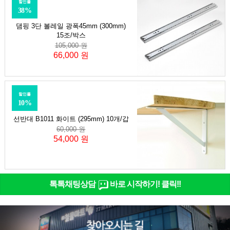
할인률
38%
댐핑 3단 볼레일 광폭45mm (300mm)
15조/박스
105,000 원
66,000 원
할인률
10%
선반대 B1011 화이트 (295mm) 10개/갑
60,000 원
54,000 원
톡톡채팅상담
바로 시작하기! 클릭!!