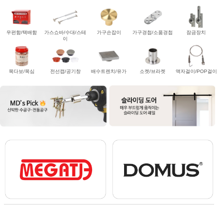
우편함/택배함
가스쇼바/수대/스테
가구손잡이
가구경첩/소품경첩
잠금장치
이
목다보/목심
전선캡/공기창
배수트렌치/유가
소켓/브라켓
액자걸이/POP걸이