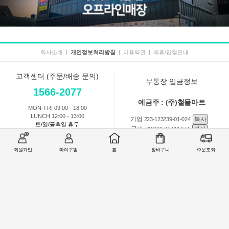
회사소개
|
개인정보처리방침
|
이용약관
|
제휴/입점안내
고객센터 (주문/배송 문의)
무통장 입금정보
1566-2077
예금주 : (주)철물마트
MON-FRI 09:00 - 18:00
LUNCH 12:00 - 13:00
기업
복사
223-123239-01-024
토/일/공휴일 휴무
국민
복사
718201-01-205674
농협
복사
301-0168-3882-11
회원가입
마이꾸밈
홈
장바구니
주문조회
회원 1:1 문의
상품 및 사용방법 문의
주문배송
교환반품취소
COMPANY : (주)철물마트 / CEO : 이숙열