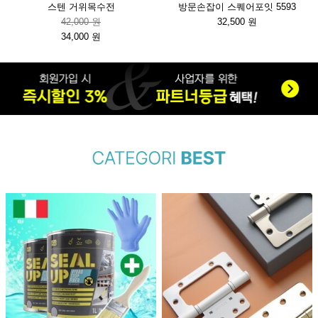
스텐 거위목수전
방문손잡이 스퀘어포잇 5593
42,000 원
32,500 원
34,000 원