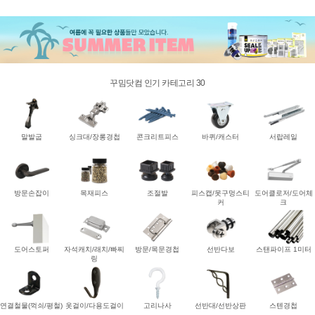
꾸밈닷컴 인기 카테고리 30
말발굽
싱크대/장롱경첩
콘크리트피스
바퀴/캐스터
서랍레일
방문손잡이
목재피스
조절발
피스캡/못구멍스티
도어클로저/도어체
커
크
도어스토퍼
자석캐치/래치/빠찌
방문/목문경첩
선반다보
스탠파이프 1미터
링
연결철물(꺽쇠/평철)
옷걸이/다용도걸이
고리나사
선반대/선반상판
스텐경첩