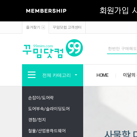
즐겨찾기
꾸밈닷컴 고객센터
전체 카테고리
HOME
이달의
손잡이/도어락
도어부속/슬라이딩도어
경첩/힌지
철물/산업용하드웨어