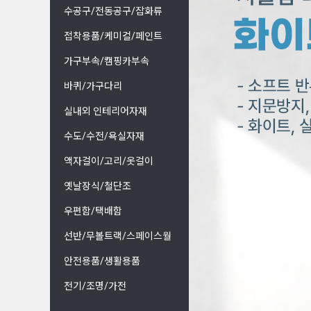
수공구/전동공구/잡화류
접착용품/케미컬/페인트
가구부속/캠핑카부속
바퀴/가구다리
실내외 인테리어자재
수도/수전/욕실자재
액자걸이/고리/옷걸이
옛날장식/철단조
우편함/택배함
선반/무볼트랙/스페이스월
안전용품/생활용품
전기/조명/가전