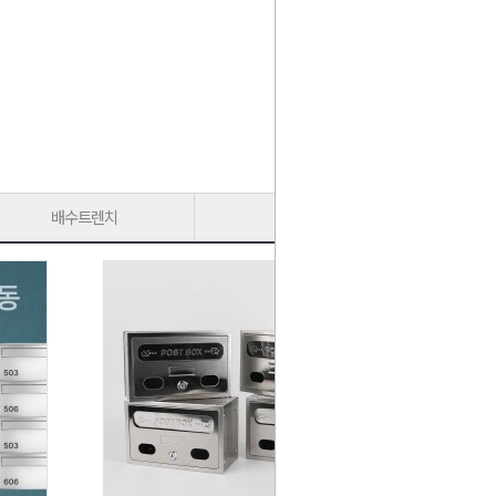
배수트렌치
가구다리