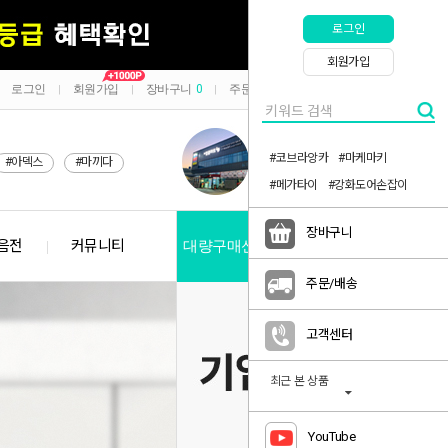
로그인
회원가입
로그인
회원가입
장바구니
0
주문/배송
마이페이지
|
|
|
|
#코브라앙카
#마케마키
#아덱스
#마끼다
#메가타이
#강화도어손잡이
장바구니
음전
커뮤니티
대량구매신청
공지사항
주문/배송
고객센터
최근 본 상품
YouTube