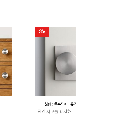
3%
원형 방문손잡이 미유 잠김 사고 방지
잠김 사고를 방지하는 특허 캐치박스