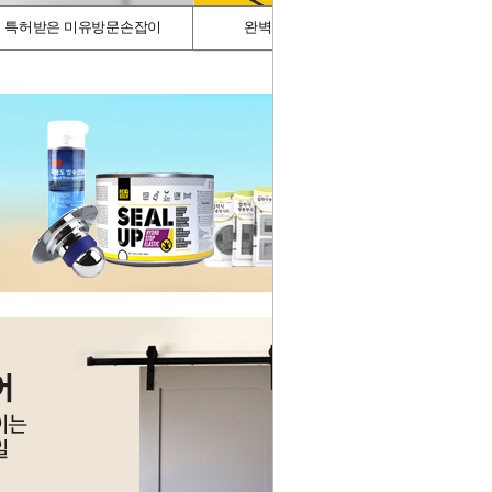
특허받은 미유방문손잡이
완벽차단/싱크가드
스