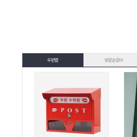
우편함
방문손잡이