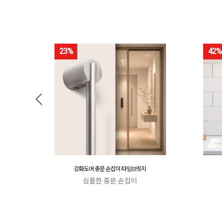
23%
42%
강화도어 중문 손잡이 타임브릿지
심플한 중문 손잡이