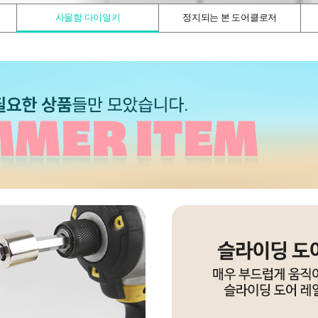
사물함 다이얼키
정지되는 본 도어클로저