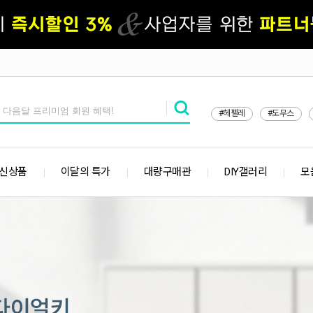
#헤펠레
#도무스
 신상품
이달의 특가
대량구매관
DIY갤러리
모