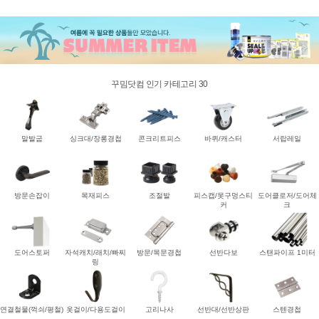
꾸밈닷컴 인기 카테고리 30
말발굽
싱크대/장롱경첩
콘크리트피스
바퀴/캐스터
서랍레일
방문손잡이
목재피스
조절발
피스캡/못구멍스티
도어클로저/도어체
커
크
도어스토퍼
자석캐치/래치/빠찌
방문/목문경첩
선반다보
스탠파이프 1미터
링
연결철물(꺽쇠/평철)
옷걸이/다용도걸이
고리나사
선반대/선반상판
스텐경첩