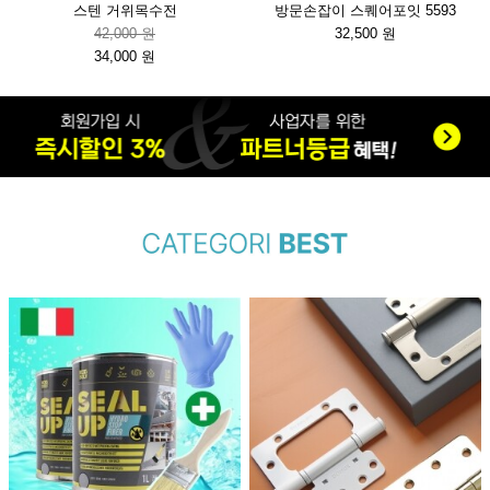
스텐 거위목수전
방문손잡이 스퀘어포잇 5593
42,000 원
32,500 원
34,000 원