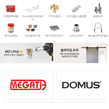
우편함/택배함
가스쇼바/수대/스테
가구손잡이
가구경첩/소품경첩
잠금장치
이
목다보/목심
전선캡/공기창
배수트렌치/유가
소켓/브라켓
액자걸이/POP걸이