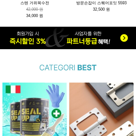
스텐 거위목수전
방문손잡이 스퀘어포잇 5593
42,000 원
32,500 원
34,000 원