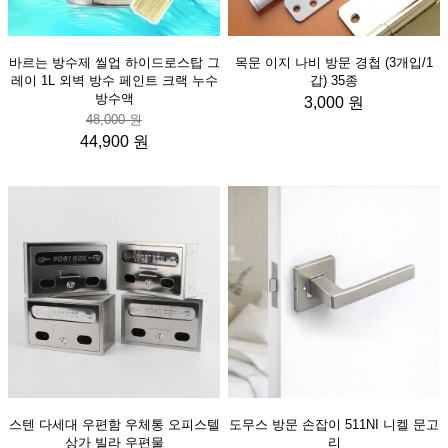
바르는 방수제 씰업 하이드로스탑 그
목문 이지 나비 방문 경첩 (3개입/1
레이 1L 외벽 방수 페인트 크랙 누수
갑) 35종
방수액
3,000 원
48,000 원
44,900 원
스텐 다세대 우편함 우체통 오피스텔
도무스 방문 손잡이 511NI 니켈 문고
상가 빌라 우편물
리