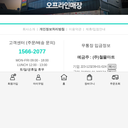
회사소개
|
개인정보처리방침
|
이용약관
|
제휴/입점안내
고객센터 (주문/배송 문의)
무통장 입금정보
1566-2077
예금주 : (주)철물마트
MON-FRI 09:00 - 18:00
LUNCH 12:00 - 13:00
기업
복사
223-123239-01-024
토/일/공휴일 휴무
국민
복사
718201-01-205674
농협
복사
301-0168-3882-11
회원가입
마이꾸밈
홈
장바구니
주문조회
회원 1:1 문의
상품 및 사용방법 문의
주문배송
교환반품취소
COMPANY : (주)철물마트 / CEO : 이숙열