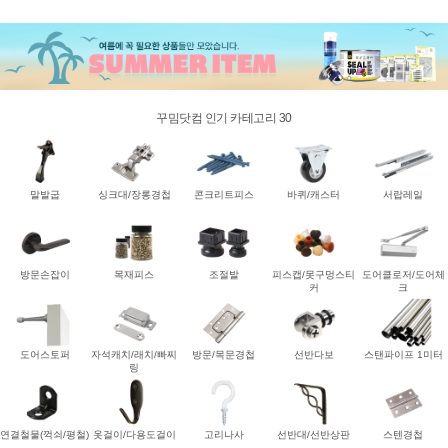
꾸밈닷컴 인기 카테고리 30
말발굽
싱크대/장롱경첩
콘크리트피스
바퀴/캐스터
서랍레일
방문손잡이
목재피스
조절발
피스캡/못구멍스티
도어클로저/도어체
커
크
도어스토퍼
자석캐치/래치/빠찌
방문/목문경첩
선반다보
스탠파이프 1미터
링
연결철물(꺽쇠/평철)
옷걸이/다용도걸이
고리나사
선반대/선반상판
스텐경첩