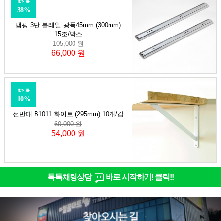
할인률
38%
댐핑 3단 볼레일 광폭45mm (300mm)
15조/박스
105,000 원
66,000 원
할인률
10%
선반대 B1011 화이트 (295mm) 10개/갑
60,000 원
54,000 원
톡톡채팅상담
바로 시작하기! 클릭!!