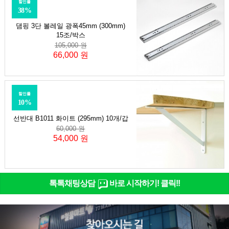
할인률
38%
댐핑 3단 볼레일 광폭45mm (300mm)
15조/박스
105,000 원
66,000 원
할인률
10%
선반대 B1011 화이트 (295mm) 10개/갑
60,000 원
54,000 원
톡톡채팅상담
바로 시작하기! 클릭!!