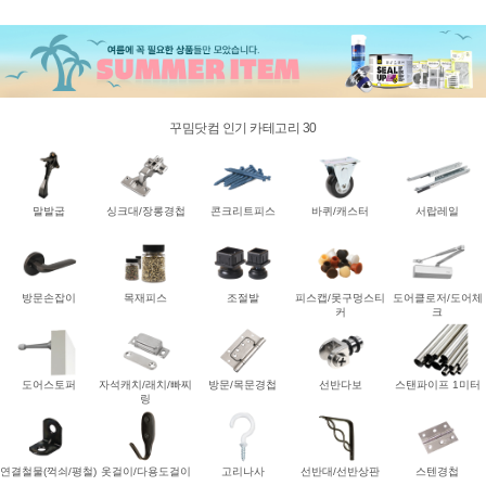
꾸밈닷컴 인기 카테고리 30
말발굽
싱크대/장롱경첩
콘크리트피스
바퀴/캐스터
서랍레일
방문손잡이
목재피스
조절발
피스캡/못구멍스티
도어클로저/도어체
커
크
도어스토퍼
자석캐치/래치/빠찌
방문/목문경첩
선반다보
스탠파이프 1미터
링
연결철물(꺽쇠/평철)
옷걸이/다용도걸이
고리나사
선반대/선반상판
스텐경첩