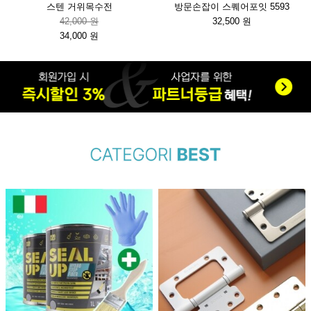
스텐 거위목수전
방문손잡이 스퀘어포잇 5593
42,000 원
32,500 원
34,000 원