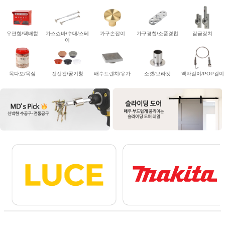
우편함/택배함
가스쇼바/수대/스테
가구손잡이
가구경첩/소품경첩
잠금장치
이
목다보/목심
전선캡/공기창
배수트렌치/유가
소켓/브라켓
액자걸이/POP걸이