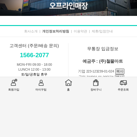
회사소개
|
개인정보처리방침
|
이용약관
|
제휴/입점안내
고객센터 (주문/배송 문의)
무통장 입금정보
1566-2077
예금주 : (주)철물마트
MON-FRI 09:00 - 18:00
LUNCH 12:00 - 13:00
기업
복사
223-123239-01-024
토/일/공휴일 휴무
국민
복사
718201-01-205674
농협
복사
301-0168-3882-11
회원가입
마이꾸밈
홈
장바구니
주문조회
회원 1:1 문의
상품 및 사용방법 문의
주문배송
교환반품취소
COMPANY : (주)철물마트 / CEO : 이숙열