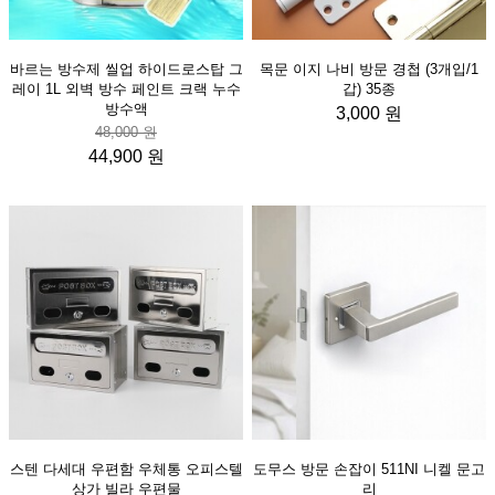
바르는 방수제 씰업 하이드로스탑 그
목문 이지 나비 방문 경첩 (3개입/1
레이 1L 외벽 방수 페인트 크랙 누수
갑) 35종
방수액
3,000 원
48,000 원
44,900 원
스텐 다세대 우편함 우체통 오피스텔
도무스 방문 손잡이 511NI 니켈 문고
상가 빌라 우편물
리