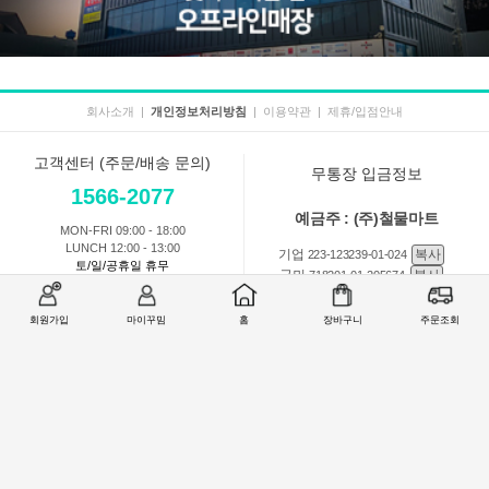
회사소개
|
개인정보처리방침
|
이용약관
|
제휴/입점안내
고객센터 (주문/배송 문의)
무통장 입금정보
1566-2077
예금주 : (주)철물마트
MON-FRI 09:00 - 18:00
LUNCH 12:00 - 13:00
기업
복사
223-123239-01-024
토/일/공휴일 휴무
국민
복사
718201-01-205674
농협
복사
301-0168-3882-11
회원가입
마이꾸밈
홈
장바구니
주문조회
회원 1:1 문의
상품 및 사용방법 문의
주문배송
교환반품취소
COMPANY : (주)철물마트 / CEO : 이숙열