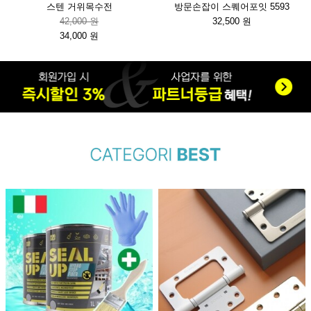
스텐 거위목수전
방문손잡이 스퀘어포잇 5593
42,000 원
32,500 원
34,000 원