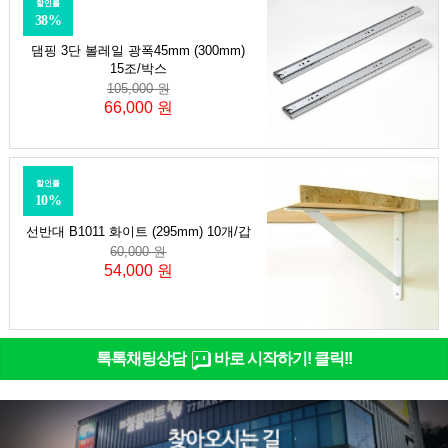
할인률
38%
댐핑 3단 볼레일 광폭45mm (300mm)
15조/박스
105,000 원
66,000 원
할인률
10%
선반대 B1011 화이트 (295mm) 10개/갑
60,000 원
54,000 원
톡톡채팅상담
바로 시작하기! 클릭!!