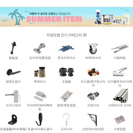
꾸밈닷컴 인기 카테고리 30
말발굽
싱크대/장롱경첩
콘크리트피스
바퀴/캐스터
서랍레일
방문손잡이
목재피스
조절발
피스캡/못구멍스티
도어클로저/도어체
커
크
도어스토퍼
자석캐치/래치/빠찌
방문/목문경첩
선반다보
스탠파이프 1미터
링
연결철물(꺽쇠/평철)
옷걸이/다용도걸이
고리나사
선반대/선반상판
스텐경첩