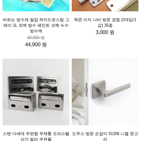
바르는 방수제 씰업 하이드로스탑 그
목문 이지 나비 방문 경첩 (3개입/1
레이 1L 외벽 방수 페인트 크랙 누수
갑) 35종
방수액
3,000 원
48,000 원
44,900 원
스텐 다세대 우편함 우체통 오피스텔
도무스 방문 손잡이 511NI 니켈 문고
상가 빌라 우편물
리