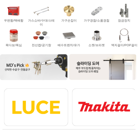
우편함/택배함
가스쇼바/수대/스테
가구손잡이
가구경첩/소품경첩
잠금장치
이
목다보/목심
전선캡/공기창
배수트렌치/유가
소켓/브라켓
액자걸이/POP걸이