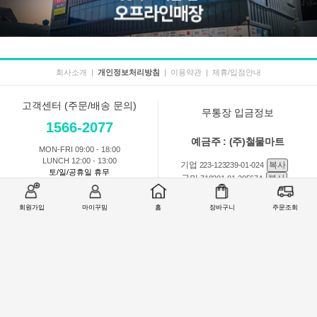
회사소개
|
개인정보처리방침
|
이용약관
|
제휴/입점안내
고객센터 (주문/배송 문의)
무통장 입금정보
1566-2077
예금주 : (주)철물마트
MON-FRI 09:00 - 18:00
LUNCH 12:00 - 13:00
기업
복사
223-123239-01-024
토/일/공휴일 휴무
국민
복사
718201-01-205674
농협
복사
301-0168-3882-11
회원가입
마이꾸밈
홈
장바구니
주문조회
회원 1:1 문의
상품 및 사용방법 문의
주문배송
교환반품취소
COMPANY : (주)철물마트 / CEO : 이숙열