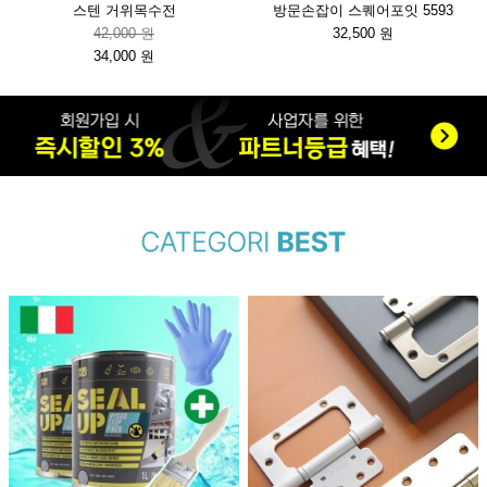
스텐 거위목수전
방문손잡이 스퀘어포잇 5593
42,000 원
32,500 원
34,000 원