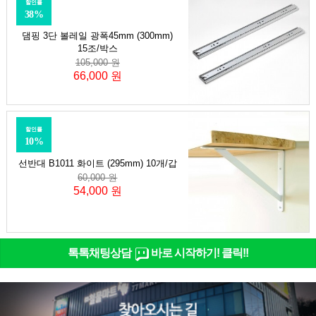
할인률
38%
댐핑 3단 볼레일 광폭45mm (300mm)
15조/박스
105,000 원
66,000 원
할인률
10%
선반대 B1011 화이트 (295mm) 10개/갑
60,000 원
54,000 원
톡톡채팅상담
바로 시작하기! 클릭!!