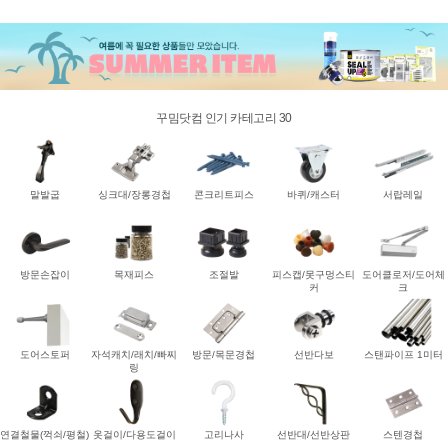
꾸밈닷컴 인기 카테고리 30
말발굽
싱크대/장롱경첩
콘크리트피스
바퀴/캐스터
서랍레일
방문손잡이
목재피스
조절발
피스캡/못구멍스티
도어클로저/도어체
커
크
도어스토퍼
자석캐치/래치/빠찌
방문/목문경첩
선반다보
스탠파이프 1미터
링
연결철물(꺽쇠/평철)
옷걸이/다용도걸이
고리나사
선반대/선반상판
스텐경첩