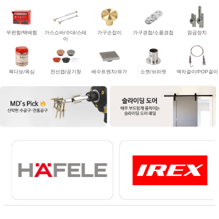
우편함/택배함
가스쇼바/수대/스테
가구손잡이
가구경첩/소품경첩
잠금장치
이
목다보/목심
전선캡/공기창
배수트렌치/유가
소켓/브라켓
액자걸이/POP걸이