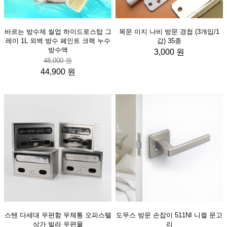
바르는 방수제 씰업 하이드로스탑 그
목문 이지 나비 방문 경첩 (3개입/1
레이 1L 외벽 방수 페인트 크랙 누수
갑) 35종
방수액
3,000 원
48,000 원
44,900 원
스텐 다세대 우편함 우체통 오피스텔
도무스 방문 손잡이 511NI 니켈 문고
상가 빌라 우편물
리