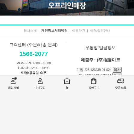
회사소개
|
개인정보처리방침
|
이용약관
|
제휴/입점안내
고객센터 (주문/배송 문의)
무통장 입금정보
1566-2077
예금주 : (주)철물마트
MON-FRI 09:00 - 18:00
LUNCH 12:00 - 13:00
기업
복사
223-123239-01-024
토/일/공휴일 휴무
국민
복사
718201-01-205674
농협
복사
301-0168-3882-11
회원가입
마이꾸밈
홈
장바구니
주문조회
회원 1:1 문의
상품 및 사용방법 문의
주문배송
교환반품취소
COMPANY : (주)철물마트 / CEO : 이숙열