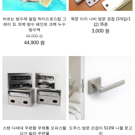
바르는 방수제 씰업 하이드로스탑 그
목문 이지 나비 방문 경첩 (3개입/1
레이 1L 외벽 방수 페인트 크랙 누수
갑) 35종
방수액
3,000 원
48,000 원
44,900 원
스텐 다세대 우편함 우체통 오피스텔
도무스 방문 손잡이 511NI 니켈 문고
상가 빌라 우편물
리