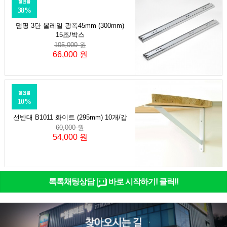
할인률
38%
댐핑 3단 볼레일 광폭45mm (300mm)
15조/박스
105,000 원
66,000 원
할인률
10%
선반대 B1011 화이트 (295mm) 10개/갑
60,000 원
54,000 원
톡톡채팅상담
바로 시작하기! 클릭!!