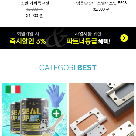
스텐 거위목수전
방문손잡이 스퀘어포잇 5593
42,000 원
32,500 원
34,000 원