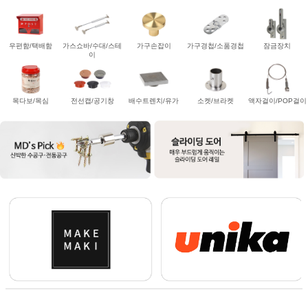
우편함/택배함
가스쇼바/수대/스테
가구손잡이
가구경첩/소품경첩
잠금장치
이
목다보/목심
전선캡/공기창
배수트렌치/유가
소켓/브라켓
액자걸이/POP걸이