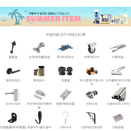
꾸밈닷컴 인기 카테고리 30
말발굽
싱크대/장롱경첩
콘크리트피스
바퀴/캐스터
서랍레일
방문손잡이
목재피스
조절발
피스캡/못구멍스티
도어클로저/도어체
커
크
도어스토퍼
자석캐치/래치/빠찌
방문/목문경첩
선반다보
스탠파이프 1미터
링
연결철물(꺽쇠/평철)
옷걸이/다용도걸이
고리나사
선반대/선반상판
스텐경첩