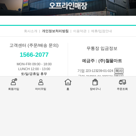
회사소개
|
개인정보처리방침
|
이용약관
|
제휴/입점안내
고객센터 (주문/배송 문의)
무통장 입금정보
1566-2077
예금주 : (주)철물마트
MON-FRI 09:00 - 18:00
LUNCH 12:00 - 13:00
기업
복사
223-123239-01-024
토/일/공휴일 휴무
국민
복사
718201-01-205674
농협
복사
301-0168-3882-11
회원가입
마이꾸밈
홈
장바구니
주문조회
회원 1:1 문의
상품 및 사용방법 문의
주문배송
교환반품취소
COMPANY : (주)철물마트 / CEO : 이숙열