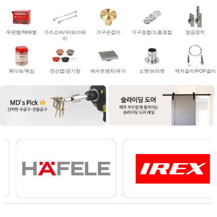
우편함/택배함
가스쇼바/수대/스테
가구손잡이
가구경첩/소품경첩
잠금장치
이
목다보/목심
전선캡/공기창
배수트렌치/유가
소켓/브라켓
액자걸이/POP걸이