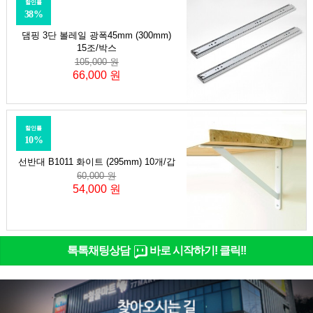
할인률
38%
댐핑 3단 볼레일 광폭45mm (300mm)
15조/박스
105,000 원
66,000 원
할인률
10%
선반대 B1011 화이트 (295mm) 10개/갑
60,000 원
54,000 원
톡톡채팅상담
바로 시작하기! 클릭!!