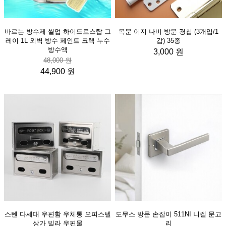
바르는 방수제 씰업 하이드로스탑 그
목문 이지 나비 방문 경첩 (3개입/1
레이 1L 외벽 방수 페인트 크랙 누수
갑) 35종
방수액
3,000 원
48,000 원
44,900 원
스텐 다세대 우편함 우체통 오피스텔
도무스 방문 손잡이 511NI 니켈 문고
상가 빌라 우편물
리