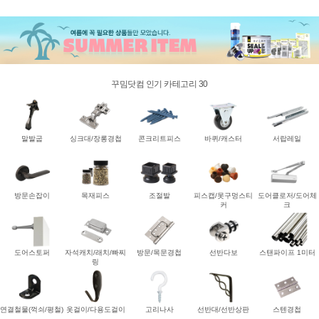
꾸밈닷컴 인기 카테고리 30
말발굽
싱크대/장롱경첩
콘크리트피스
바퀴/캐스터
서랍레일
방문손잡이
목재피스
조절발
피스캡/못구멍스티
도어클로저/도어체
커
크
도어스토퍼
자석캐치/래치/빠찌
방문/목문경첩
선반다보
스탠파이프 1미터
링
연결철물(꺽쇠/평철)
옷걸이/다용도걸이
고리나사
선반대/선반상판
스텐경첩