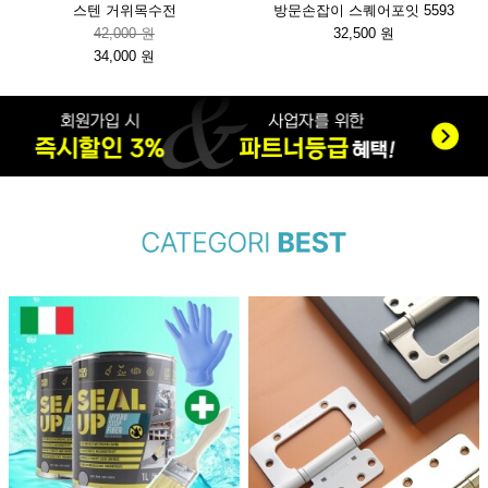
스텐 거위목수전
방문손잡이 스퀘어포잇 5593
42,000 원
32,500 원
34,000 원