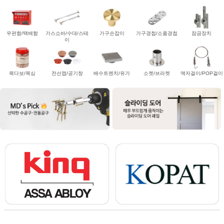
우편함/택배함
가스쇼바/수대/스테
가구손잡이
가구경첩/소품경첩
잠금장치
이
목다보/목심
전선캡/공기창
배수트렌치/유가
소켓/브라켓
액자걸이/POP걸이