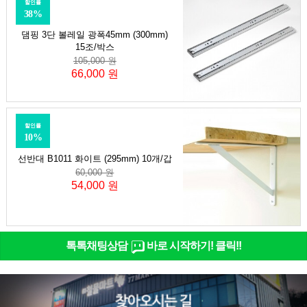
할인률
38%
댐핑 3단 볼레일 광폭45mm (300mm)
15조/박스
105,000 원
66,000 원
할인률
10%
선반대 B1011 화이트 (295mm) 10개/갑
60,000 원
54,000 원
톡톡채팅상담
바로 시작하기! 클릭!!