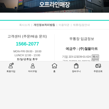
회사소개
|
개인정보처리방침
|
이용약관
|
제휴/입점안내
고객센터 (주문/배송 문의)
무통장 입금정보
1566-2077
예금주 : (주)철물마트
MON-FRI 09:00 - 18:00
LUNCH 12:00 - 13:00
기업
복사
223-123239-01-024
토/일/공휴일 휴무
국민
복사
718201-01-205674
농협
복사
301-0168-3882-11
회원가입
마이꾸밈
홈
장바구니
주문조회
회원 1:1 문의
상품 및 사용방법 문의
주문배송
교환반품취소
COMPANY : (주)철물마트 / CEO : 이숙열