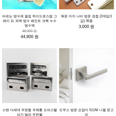
바르는 방수제 씰업 하이드로스탑 그
목문 이지 나비 방문 경첩 (3개입/1
레이 1L 외벽 방수 페인트 크랙 누수
갑) 35종
방수액
3,000 원
48,000 원
44,900 원
스텐 다세대 우편함 우체통 오피스텔
도무스 방문 손잡이 511NI 니켈 문고
상가 빌라 우편물
리