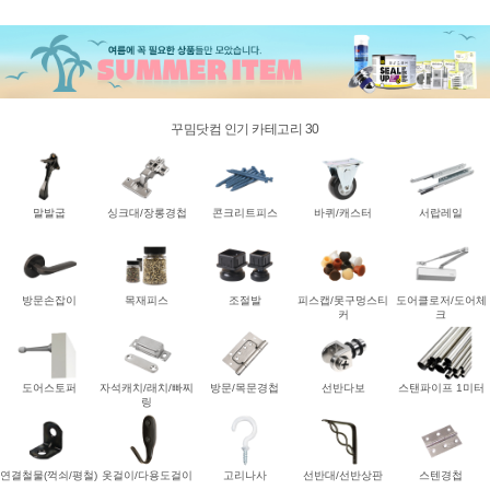
꾸밈닷컴 인기 카테고리 30
말발굽
싱크대/장롱경첩
콘크리트피스
바퀴/캐스터
서랍레일
방문손잡이
목재피스
조절발
피스캡/못구멍스티
도어클로저/도어체
커
크
도어스토퍼
자석캐치/래치/빠찌
방문/목문경첩
선반다보
스탠파이프 1미터
링
연결철물(꺽쇠/평철)
옷걸이/다용도걸이
고리나사
선반대/선반상판
스텐경첩