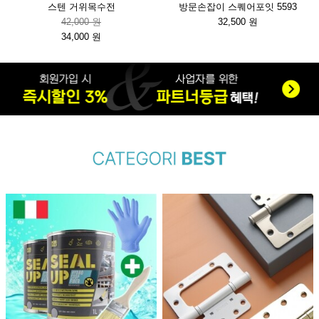
스텐 거위목수전
방문손잡이 스퀘어포잇 5593
42,000 원
32,500 원
34,000 원