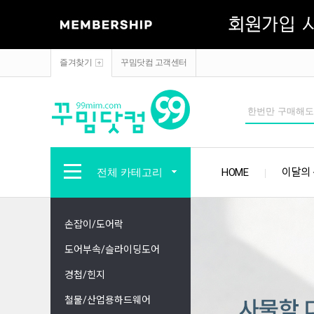
즐겨찾기
꾸밈닷컴 고객센터
전체 카테고리
HOME
이달의
손잡이/도어락
도어부속/슬라이딩도어
경첩/힌지
철물/산업용하드웨어