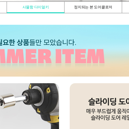
사물함 다이얼키
정지되는 본 도어클로저