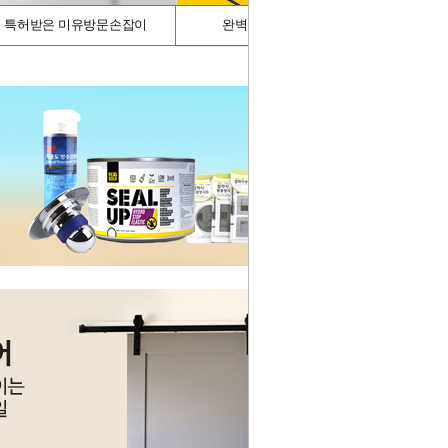
특허받은 미유방문손잡이
완벽차단/싱크가드
스