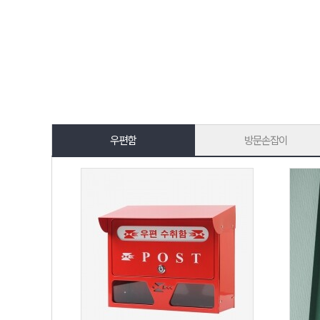
우편함
방문손잡이