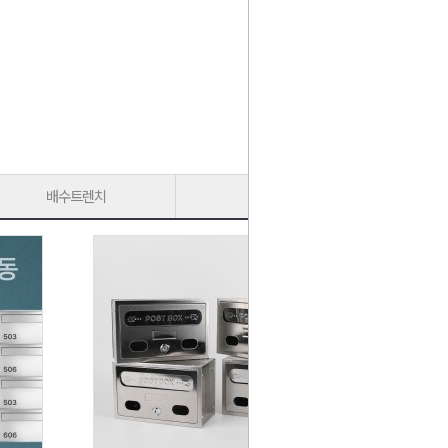
배수트렌치
가구다리