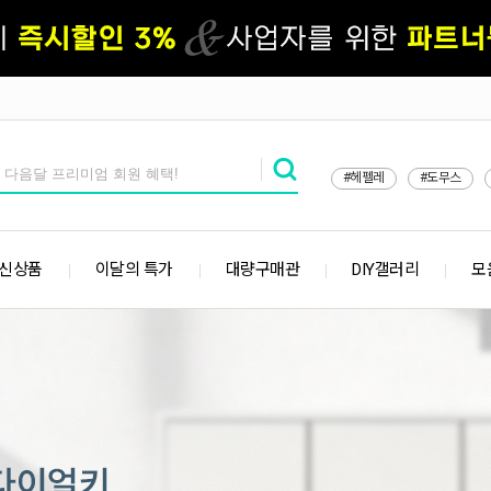
#헤펠레
#도무스
 신상품
이달의 특가
대량구매관
DIY갤러리
모