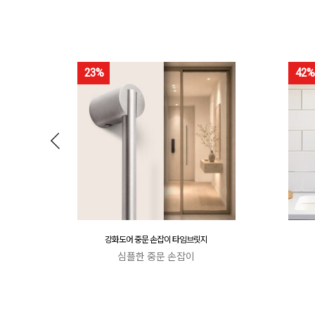
23%
42%
강화도어 중문 손잡이 타임브릿지
심플한 중문 손잡이