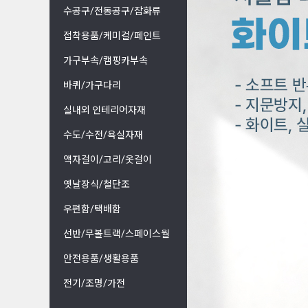
수공구/전동공구/잡화류
접착용품/케미컬/페인트
가구부속/캠핑카부속
바퀴/가구다리
실내외 인테리어자재
수도/수전/욕실자재
액자걸이/고리/옷걸이
옛날장식/철단조
우편함/택배함
선반/무볼트랙/스페이스월
안전용품/생활용품
전기/조명/가전