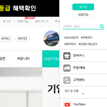
로그인
회원가입
로그인
회원가입
장바구니
0
주문/배송
마이페이지
|
|
|
|
#코브라앙카
#마케마키
#아덱스
#마끼다
#메가타이
#강화도어손잡이
장바구니
음전
커뮤니티
대량구매신청
공지사항
주문/배송
고객센터
최근 본 상품
YouTube