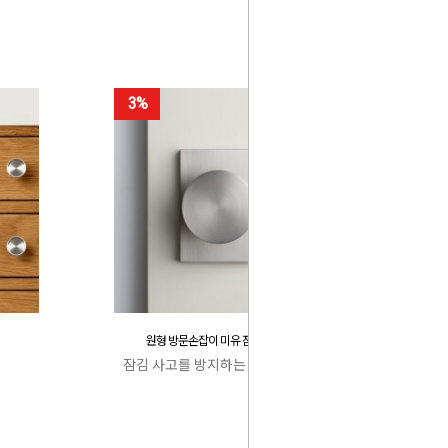
3%
원형 방문손잡이 미유 잠김 사고 방지
잠김 사고를 방지하는 특허 캐치박스