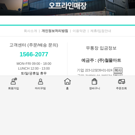
회사소개
|
개인정보처리방침
|
이용약관
|
제휴/입점안내
고객센터 (주문/배송 문의)
무통장 입금정보
1566-2077
예금주 : (주)철물마트
MON-FRI 09:00 - 18:00
LUNCH 12:00 - 13:00
기업
복사
223-123239-01-024
토/일/공휴일 휴무
국민
복사
718201-01-205674
농협
복사
301-0168-3882-11
회원가입
마이꾸밈
홈
장바구니
주문조회
회원 1:1 문의
상품 및 사용방법 문의
주문배송
교환반품취소
COMPANY : (주)철물마트 / CEO : 이숙열