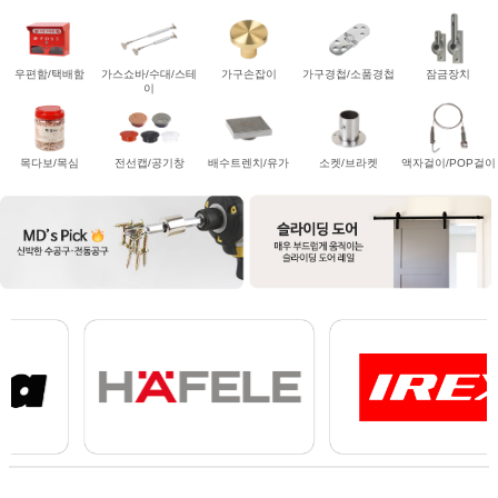
우편함/택배함
가스쇼바/수대/스테
가구손잡이
가구경첩/소품경첩
잠금장치
이
목다보/목심
전선캡/공기창
배수트렌치/유가
소켓/브라켓
액자걸이/POP걸이