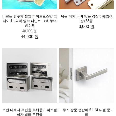
바르는 방수제 씰업 하이드로스탑 그
목문 이지 나비 방문 경첩 (3개입/1
레이 1L 외벽 방수 페인트 크랙 누수
갑) 35종
방수액
3,000 원
48,000 원
44,900 원
스텐 다세대 우편함 우체통 오피스텔
도무스 방문 손잡이 511NI 니켈 문고
상가 빌라 우편물
리