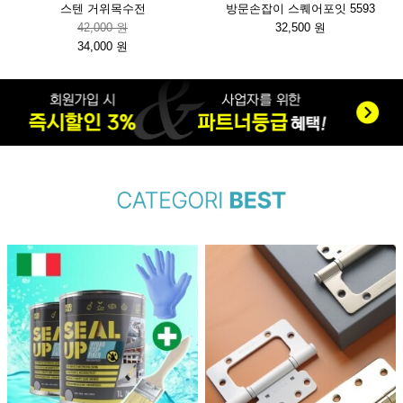
스텐 거위목수전
방문손잡이 스퀘어포잇 5593
42,000 원
32,500 원
34,000 원