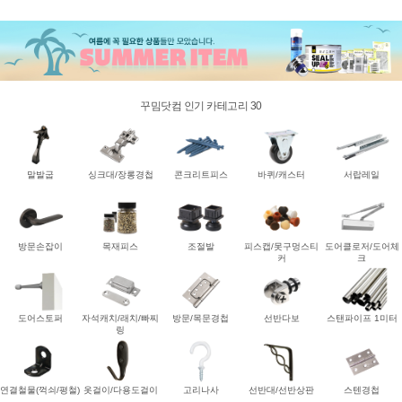
꾸밈닷컴 인기 카테고리 30
말발굽
싱크대/장롱경첩
콘크리트피스
바퀴/캐스터
서랍레일
방문손잡이
목재피스
조절발
피스캡/못구멍스티
도어클로저/도어체
커
크
도어스토퍼
자석캐치/래치/빠찌
방문/목문경첩
선반다보
스탠파이프 1미터
링
연결철물(꺽쇠/평철)
옷걸이/다용도걸이
고리나사
선반대/선반상판
스텐경첩