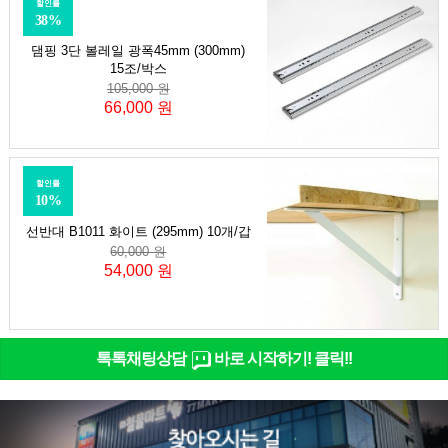
할인률
38%
댐핑 3단 볼레일 광폭45mm (300mm)
15조/박스
105,000 원
66,000 원
할인률
10%
선반대 B1011 화이트 (295mm) 10개/갑
60,000 원
54,000 원
톡톡채팅상담
바로 시작하기! 클릭!!