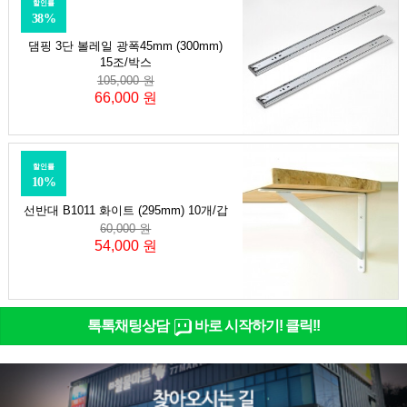
할인률
38%
댐핑 3단 볼레일 광폭45mm (300mm)
15조/박스
105,000 원
66,000 원
할인률
10%
선반대 B1011 화이트 (295mm) 10개/갑
60,000 원
54,000 원
톡톡채팅상담
바로 시작하기! 클릭!!