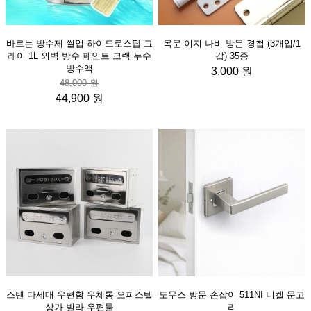
바르는 방수제 씰업 하이드로스탑 그
목문 이지 나비 방문 경첩 (3개입/1
레이 1L 외벽 방수 페인트 크랙 누수
갑) 35종
방수액
3,000 원
48,000 원
44,900 원
스텐 다세대 우편함 우체통 오피스텔
도무스 방문 손잡이 511NI 니켈 문고
상가 빌라 우편물
리