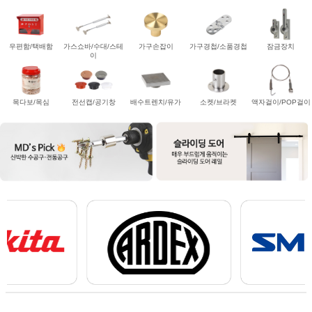
우편함/택배함
가스쇼바/수대/스테
가구손잡이
가구경첩/소품경첩
잠금장치
이
목다보/목심
전선캡/공기창
배수트렌치/유가
소켓/브라켓
액자걸이/POP걸이