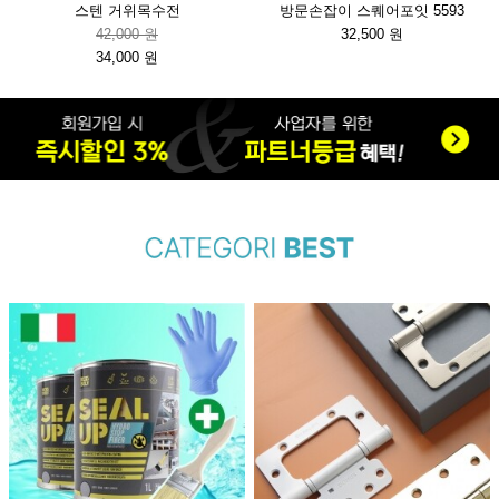
스텐 거위목수전
방문손잡이 스퀘어포잇 5593
42,000 원
32,500 원
34,000 원