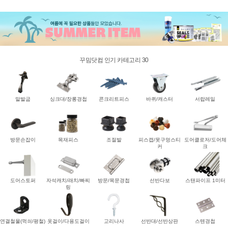
꾸밈닷컴 인기 카테고리 30
말발굽
싱크대/장롱경첩
콘크리트피스
바퀴/캐스터
서랍레일
방문손잡이
목재피스
조절발
피스캡/못구멍스티
도어클로저/도어체
커
크
도어스토퍼
자석캐치/래치/빠찌
방문/목문경첩
선반다보
스탠파이프 1미터
링
연결철물(꺽쇠/평철)
옷걸이/다용도걸이
고리나사
선반대/선반상판
스텐경첩