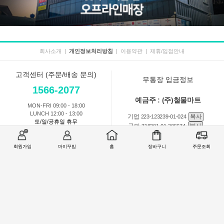
회사소개
|
개인정보처리방침
|
이용약관
|
제휴/입점안내
고객센터 (주문/배송 문의)
무통장 입금정보
1566-2077
예금주 : (주)철물마트
MON-FRI 09:00 - 18:00
LUNCH 12:00 - 13:00
기업
복사
223-123239-01-024
토/일/공휴일 휴무
국민
복사
718201-01-205674
농협
복사
301-0168-3882-11
회원가입
마이꾸밈
홈
장바구니
주문조회
회원 1:1 문의
상품 및 사용방법 문의
주문배송
교환반품취소
COMPANY : (주)철물마트 / CEO : 이숙열