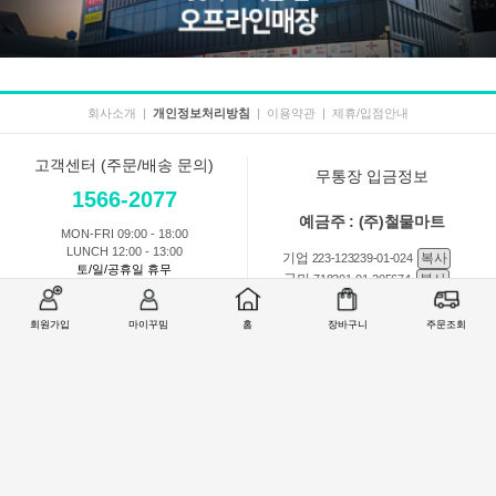
회사소개
|
개인정보처리방침
|
이용약관
|
제휴/입점안내
고객센터 (주문/배송 문의)
무통장 입금정보
1566-2077
예금주 : (주)철물마트
MON-FRI 09:00 - 18:00
LUNCH 12:00 - 13:00
기업
복사
223-123239-01-024
토/일/공휴일 휴무
국민
복사
718201-01-205674
농협
복사
301-0168-3882-11
회원가입
마이꾸밈
홈
장바구니
주문조회
회원 1:1 문의
상품 및 사용방법 문의
주문배송
교환반품취소
COMPANY : (주)철물마트 / CEO : 이숙열