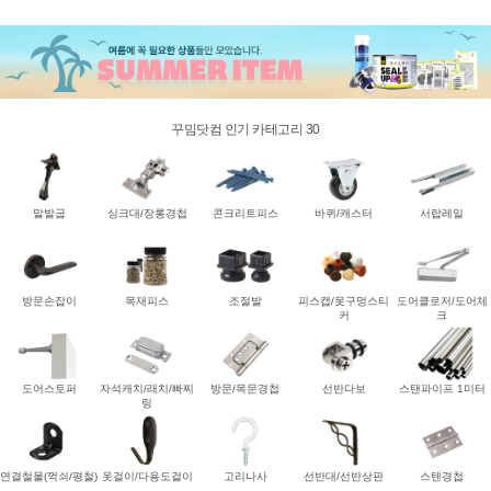
꾸밈닷컴 인기 카테고리 30
말발굽
싱크대/장롱경첩
콘크리트피스
바퀴/캐스터
서랍레일
방문손잡이
목재피스
조절발
피스캡/못구멍스티
도어클로저/도어체
커
크
도어스토퍼
자석캐치/래치/빠찌
방문/목문경첩
선반다보
스탠파이프 1미터
링
연결철물(꺽쇠/평철)
옷걸이/다용도걸이
고리나사
선반대/선반상판
스텐경첩