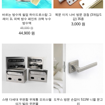
바르는 방수제 씰업 하이드로스탑 그
목문 이지 나비 방문 경첩 (3개입/1
레이 1L 외벽 방수 페인트 크랙 누수
갑) 35종
방수액
3,000 원
48,000 원
44,900 원
스텐 다세대 우편함 우체통 오피스텔
도무스 방문 손잡이 511NI 니켈 문고
상가 빌라 우편물
리