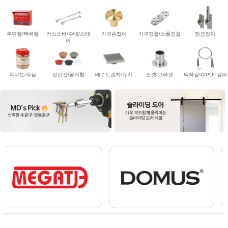
우편함/택배함
가스쇼바/수대/스테
가구손잡이
가구경첩/소품경첩
잠금장치
이
목다보/목심
전선캡/공기창
배수트렌치/유가
소켓/브라켓
액자걸이/POP걸이