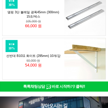
할인률
38%
댐핑 3단 볼레일 광폭45mm (300mm)
15조/박스
105,000 원
66,000 원
할인률
10%
선반대 B1011 화이트 (295mm) 10개/갑
60,000 원
54,000 원
톡톡채팅상담
바로 시작하기! 클릭!!