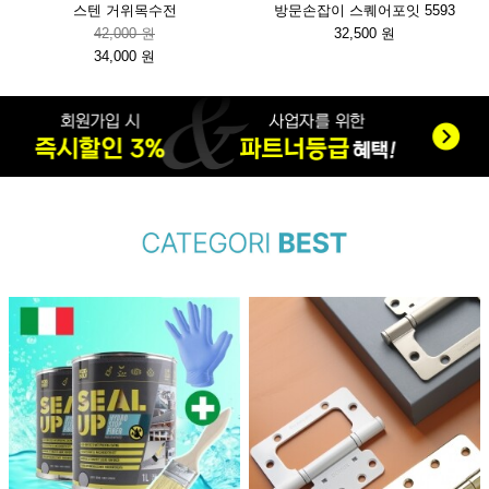
스텐 거위목수전
방문손잡이 스퀘어포잇 5593
42,000 원
32,500 원
34,000 원