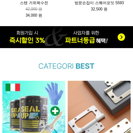
스텐 거위목수전
방문손잡이 스퀘어포잇 5593
42,000 원
32,500 원
34,000 원