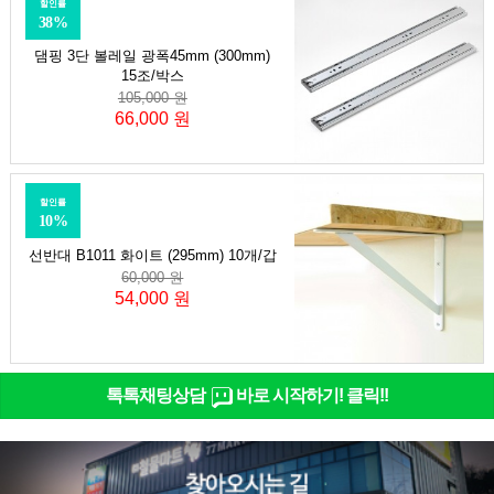
할인률
38%
댐핑 3단 볼레일 광폭45mm (300mm)
15조/박스
105,000 원
66,000 원
할인률
10%
선반대 B1011 화이트 (295mm) 10개/갑
60,000 원
54,000 원
톡톡채팅상담
바로 시작하기! 클릭!!