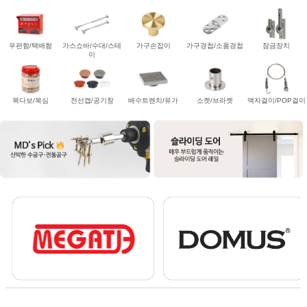
우편함/택배함
가스쇼바/수대/스테
가구손잡이
가구경첩/소품경첩
잠금장치
이
목다보/목심
전선캡/공기창
배수트렌치/유가
소켓/브라켓
액자걸이/POP걸이