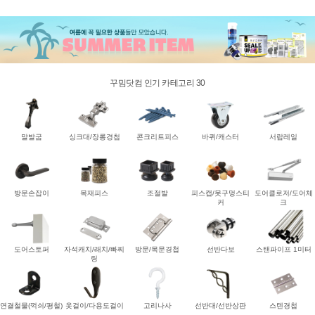
꾸밈닷컴 인기 카테고리 30
말발굽
싱크대/장롱경첩
콘크리트피스
바퀴/캐스터
서랍레일
방문손잡이
목재피스
조절발
피스캡/못구멍스티
도어클로저/도어체
커
크
도어스토퍼
자석캐치/래치/빠찌
방문/목문경첩
선반다보
스탠파이프 1미터
링
연결철물(꺽쇠/평철)
옷걸이/다용도걸이
고리나사
선반대/선반상판
스텐경첩