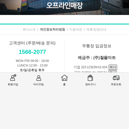
회사소개
|
개인정보처리방침
|
이용약관
|
제휴/입점안내
고객센터 (주문/배송 문의)
무통장 입금정보
1566-2077
예금주 : (주)철물마트
MON-FRI 09:00 - 18:00
LUNCH 12:00 - 13:00
기업
복사
223-123239-01-024
토/일/공휴일 휴무
국민
복사
718201-01-205674
농협
복사
301-0168-3882-11
회원가입
마이꾸밈
홈
장바구니
주문조회
회원 1:1 문의
상품 및 사용방법 문의
주문배송
교환반품취소
COMPANY : (주)철물마트 / CEO : 이숙열