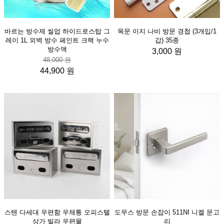
바르는 방수제 씰업 하이드로스탑 그
목문 이지 나비 방문 경첩 (3개입/1
레이 1L 외벽 방수 페인트 크랙 누수
갑) 35종
방수액
3,000 원
48,000 원
44,900 원
스텐 다세대 우편함 우체통 오피스텔
도무스 방문 손잡이 511NI 니켈 문고
상가 빌라 우편물
리