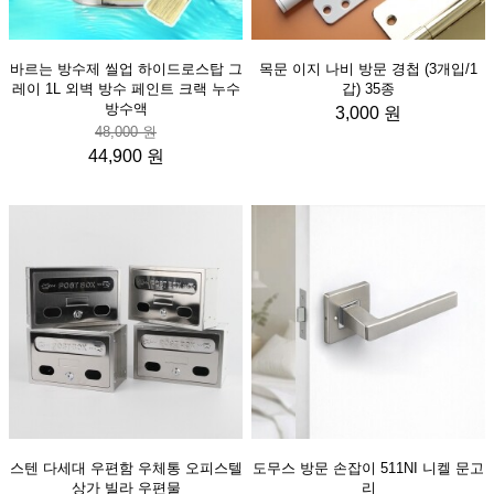
바르는 방수제 씰업 하이드로스탑 그
목문 이지 나비 방문 경첩 (3개입/1
레이 1L 외벽 방수 페인트 크랙 누수
갑) 35종
방수액
3,000 원
48,000 원
44,900 원
스텐 다세대 우편함 우체통 오피스텔
도무스 방문 손잡이 511NI 니켈 문고
상가 빌라 우편물
리