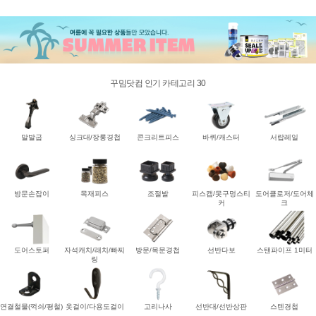
꾸밈닷컴 인기 카테고리 30
말발굽
싱크대/장롱경첩
콘크리트피스
바퀴/캐스터
서랍레일
방문손잡이
목재피스
조절발
피스캡/못구멍스티
도어클로저/도어체
커
크
도어스토퍼
자석캐치/래치/빠찌
방문/목문경첩
선반다보
스탠파이프 1미터
링
연결철물(꺽쇠/평철)
옷걸이/다용도걸이
고리나사
선반대/선반상판
스텐경첩