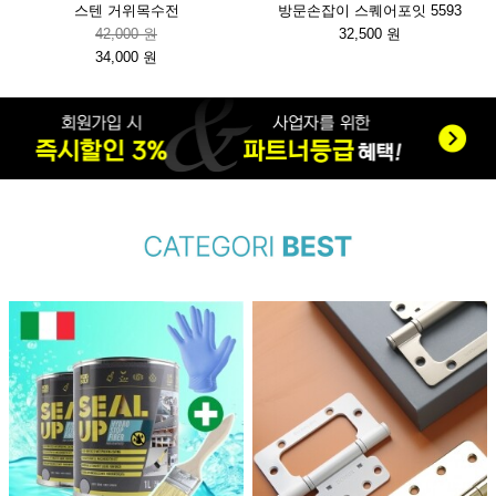
스텐 거위목수전
방문손잡이 스퀘어포잇 5593
42,000 원
32,500 원
34,000 원