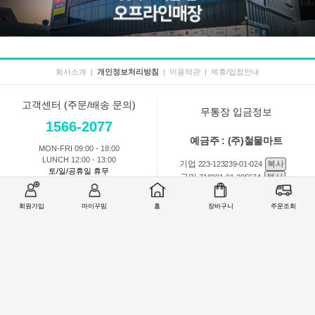
회사소개
|
개인정보처리방침
|
이용약관
|
제휴/입점안내
고객센터 (주문/배송 문의)
무통장 입금정보
1566-2077
예금주 : (주)철물마트
MON-FRI 09:00 - 18:00
LUNCH 12:00 - 13:00
기업
복사
223-123239-01-024
토/일/공휴일 휴무
국민
복사
718201-01-205674
농협
복사
301-0168-3882-11
회원가입
마이꾸밈
홈
장바구니
주문조회
회원 1:1 문의
상품 및 사용방법 문의
주문배송
교환반품취소
COMPANY : (주)철물마트 / CEO : 이숙열