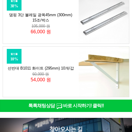
할인률
38%
댐핑 3단 볼레일 광폭45mm (300mm)
15조/박스
105,000 원
66,000 원
할인률
10%
선반대 B1011 화이트 (295mm) 10개/갑
60,000 원
54,000 원
톡톡채팅상담
바로 시작하기! 클릭!!