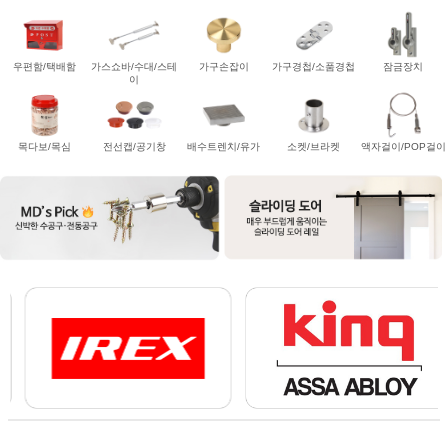
우편함/택배함
가스쇼바/수대/스테
가구손잡이
가구경첩/소품경첩
잠금장치
이
목다보/목심
전선캡/공기창
배수트렌치/유가
소켓/브라켓
액자걸이/POP걸이