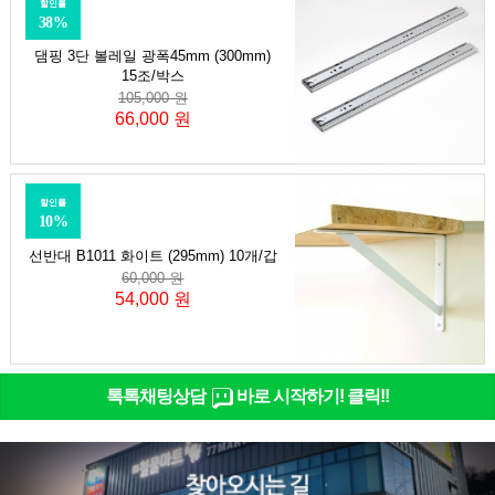
할인률
38%
댐핑 3단 볼레일 광폭45mm (300mm)
15조/박스
105,000 원
66,000 원
할인률
10%
선반대 B1011 화이트 (295mm) 10개/갑
60,000 원
54,000 원
톡톡채팅상담
바로 시작하기! 클릭!!