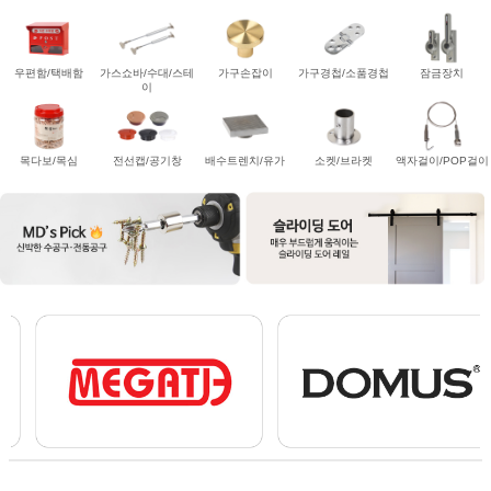
우편함/택배함
가스쇼바/수대/스테
가구손잡이
가구경첩/소품경첩
잠금장치
이
목다보/목심
전선캡/공기창
배수트렌치/유가
소켓/브라켓
액자걸이/POP걸이