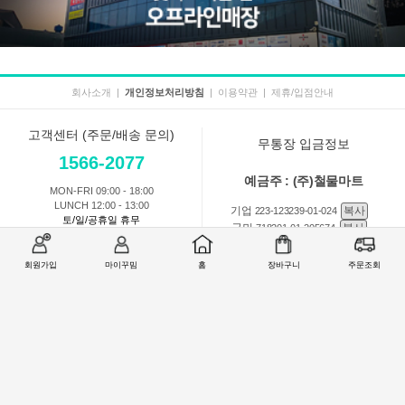
회사소개
|
개인정보처리방침
|
이용약관
|
제휴/입점안내
고객센터 (주문/배송 문의)
무통장 입금정보
1566-2077
예금주 : (주)철물마트
MON-FRI 09:00 - 18:00
LUNCH 12:00 - 13:00
기업
복사
223-123239-01-024
토/일/공휴일 휴무
국민
복사
718201-01-205674
농협
복사
301-0168-3882-11
회원가입
마이꾸밈
홈
장바구니
주문조회
회원 1:1 문의
상품 및 사용방법 문의
주문배송
교환반품취소
COMPANY : (주)철물마트 / CEO : 이숙열