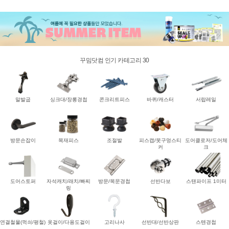
꾸밈닷컴 인기 카테고리 30
말발굽
싱크대/장롱경첩
콘크리트피스
바퀴/캐스터
서랍레일
방문손잡이
목재피스
조절발
피스캡/못구멍스티
도어클로저/도어체
커
크
도어스토퍼
자석캐치/래치/빠찌
방문/목문경첩
선반다보
스탠파이프 1미터
링
연결철물(꺽쇠/평철)
옷걸이/다용도걸이
고리나사
선반대/선반상판
스텐경첩