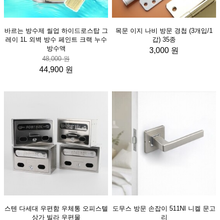
바르는 방수제 씰업 하이드로스탑 그
목문 이지 나비 방문 경첩 (3개입/1
레이 1L 외벽 방수 페인트 크랙 누수
갑) 35종
방수액
3,000 원
48,000 원
44,900 원
스텐 다세대 우편함 우체통 오피스텔
도무스 방문 손잡이 511NI 니켈 문고
상가 빌라 우편물
리