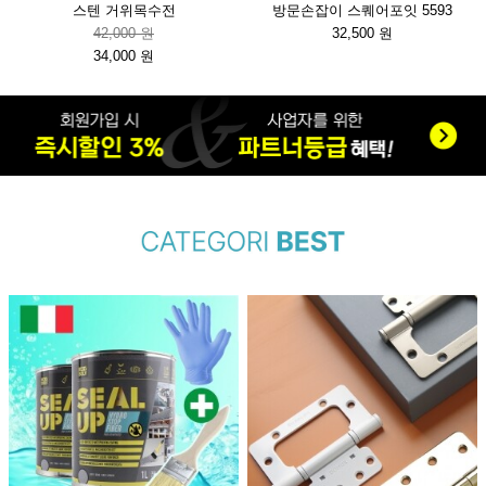
스텐 거위목수전
방문손잡이 스퀘어포잇 5593
42,000 원
32,500 원
34,000 원