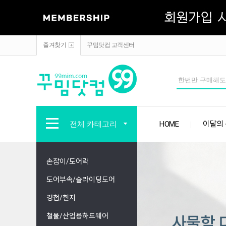
즐겨찾기
꾸밈닷컴 고객센터
전체 카테고리
HOME
이달의
손잡이/도어락
도어부속/슬라이딩도어
경첩/힌지
철물/산업용하드웨어