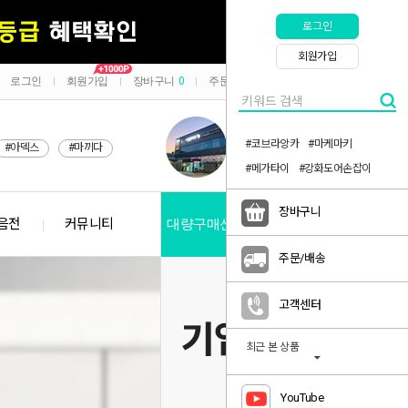
로그인
회원가입
로그인
회원가입
장바구니
0
주문/배송
마이페이지
|
|
|
|
#코브라앙카
#마케마키
#아덱스
#마끼다
#메가타이
#강화도어손잡이
장바구니
음전
커뮤니티
대량구매신청
공지사항
주문/배송
고객센터
최근 본 상품
YouTube