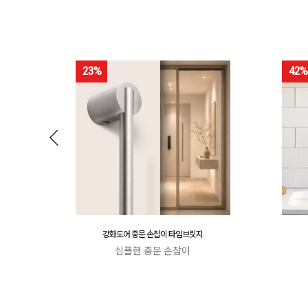
23%
42%
강화도어 중문 손잡이 타임브릿지
심플한 중문 손잡이