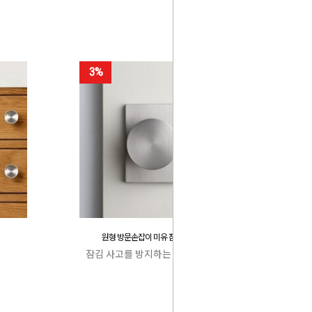
3%
원형 방문손잡이 미유 잠김 사고 방지
잠김 사고를 방지하는 특허 캐치박스