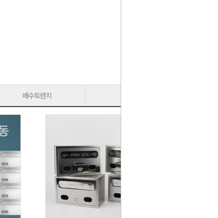
배수트렌치
가구다리