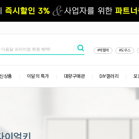
#헤펠레
#도무스
 신상품
이달의 특가
대량구매관
DIY갤러리
모