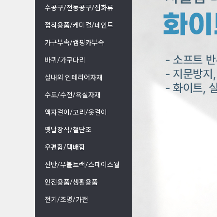
수공구/전동공구/잡화류
접착용품/케미컬/페인트
가구부속/캠핑카부속
바퀴/가구다리
실내외 인테리어자재
수도/수전/욕실자재
액자걸이/고리/옷걸이
옛날장식/철단조
우편함/택배함
선반/무볼트랙/스페이스월
안전용품/생활용품
전기/조명/가전