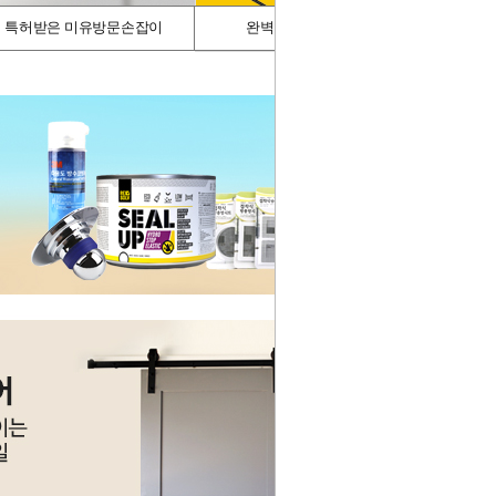
특허받은 미유방문손잡이
완벽차단/싱크가드
스