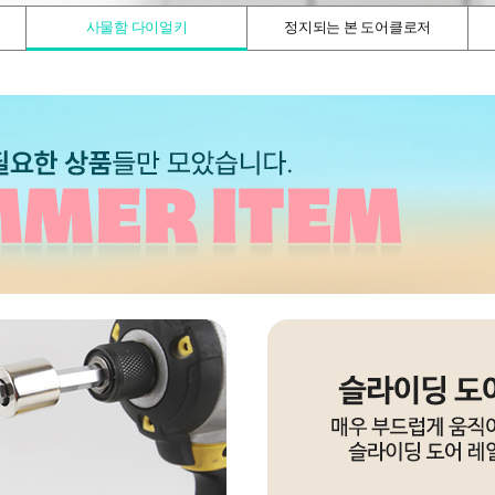
사물함 다이얼키
정지되는 본 도어클로저