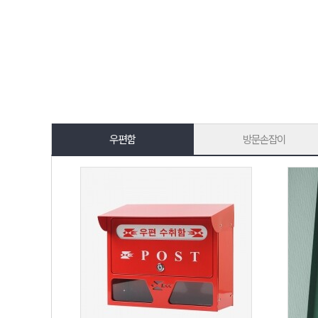
우편함
방문손잡이