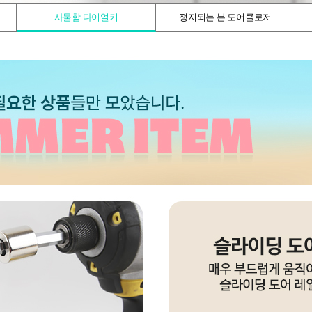
사물함 다이얼키
정지되는 본 도어클로저