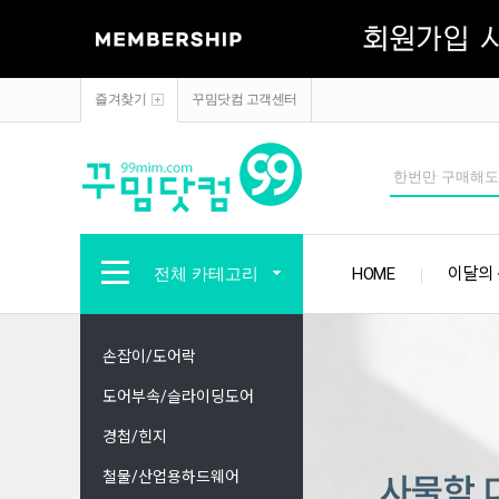
즐겨찾기
꾸밈닷컴 고객센터
전체 카테고리
HOME
이달의
손잡이/도어락
도어부속/슬라이딩도어
경첩/힌지
철물/산업용하드웨어