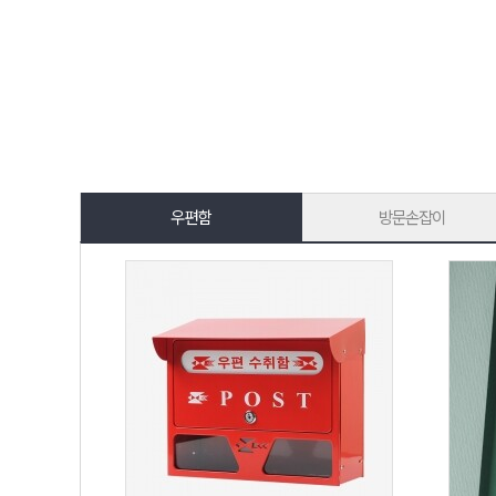
우편함
방문손잡이