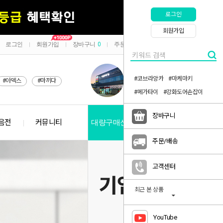
로그인
회원가입
로그인
회원가입
장바구니
0
주문/배송
마이페이지
|
|
|
|
#코브라앙카
#마케마키
#아덱스
#마끼다
#메가타이
#강화도어손잡이
장바구니
음전
커뮤니티
대량구매신청
공지사항
주문/배송
고객센터
최근 본 상품
YouTube