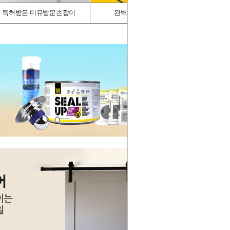
특허받은 미유방문손잡이
완벽차단/싱크가드
스