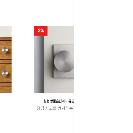
3%
원형 방문손잡이 미유 잠김 사고 방지
잠김 사고를 방지하는 특허 캐치박스