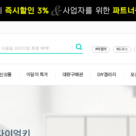
#헤펠레
#도무스
 신상품
이달의 특가
대량구매관
DIY갤러리
모