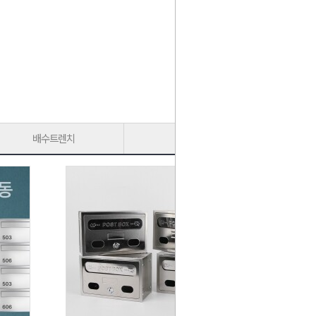
배수트렌치
가구다리