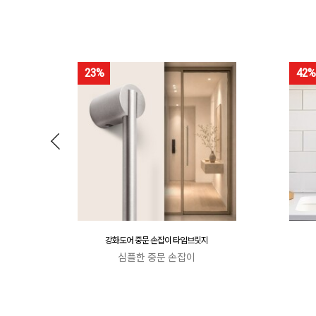
23%
42%
강화도어 중문 손잡이 타임브릿지
심플한 중문 손잡이