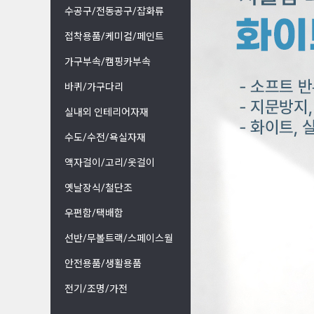
수공구/전동공구/잡화류
접착용품/케미컬/페인트
가구부속/캠핑카부속
바퀴/가구다리
실내외 인테리어자재
수도/수전/욕실자재
액자걸이/고리/옷걸이
옛날장식/철단조
우편함/택배함
선반/무볼트랙/스페이스월
안전용품/생활용품
전기/조명/가전