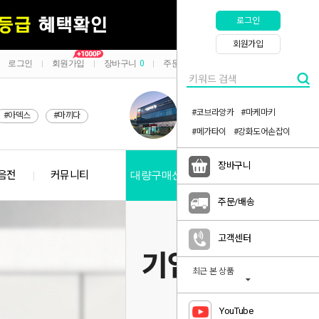
로그인
회원가입
로그인
회원가입
장바구니
0
주문/배송
마이페이지
|
|
|
|
#코브라앙카
#마케마키
#아덱스
#마끼다
#메가타이
#강화도어손잡이
장바구니
음전
커뮤니티
대량구매신청
공지사항
주문/배송
고객센터
최근 본 상품
YouTube