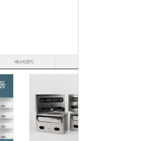
배수트렌치
가구다리