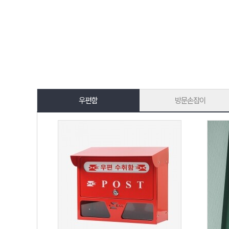
우편함
방문손잡이