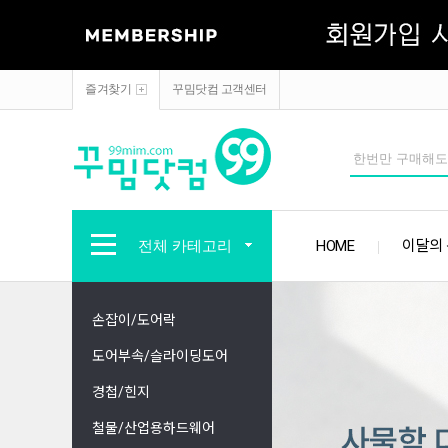
즐겨찾기
꾸밈닷컴 고객센터
전체 카테고리
HOME
이달의
손잡이/도어락
도어부속/슬라이딩도어
경첩/힌지
철물/산업용하드웨어