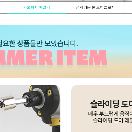
사물함 다이얼키
정지되는 본 도어클로저