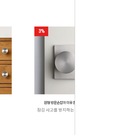
3%
원형 방문손잡이 미유 잠김 사고 방지
잠김 사고를 방지하는 특허 캐치박스