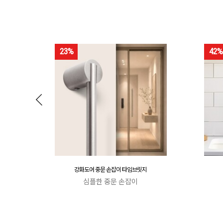
23%
42%
강화도어 중문 손잡이 타임브릿지
심플한 중문 손잡이