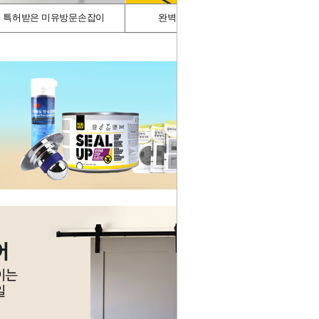
특허받은 미유방문손잡이
완벽차단/싱크가드
스