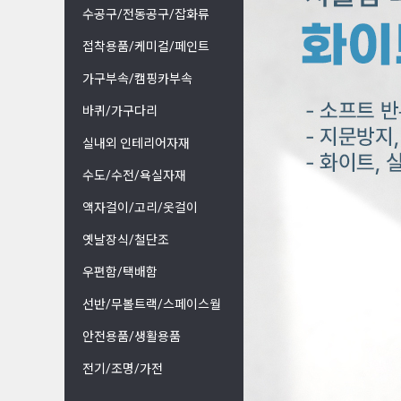
수공구/전동공구/잡화류
접착용품/케미컬/페인트
가구부속/캠핑카부속
바퀴/가구다리
실내외 인테리어자재
수도/수전/욕실자재
액자걸이/고리/옷걸이
옛날장식/철단조
우편함/택배함
선반/무볼트랙/스페이스월
안전용품/생활용품
전기/조명/가전