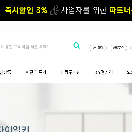
#헤펠레
#도무스
 신상품
이달의 특가
대량구매관
DIY갤러리
모