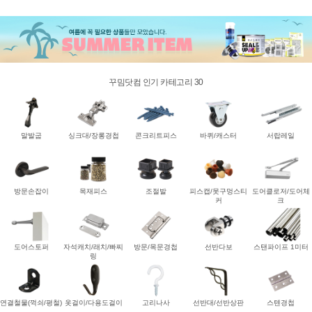
꾸밈닷컴 인기 카테고리 30
말발굽
싱크대/장롱경첩
콘크리트피스
바퀴/캐스터
서랍레일
방문손잡이
목재피스
조절발
피스캡/못구멍스티
도어클로저/도어체
커
크
도어스토퍼
자석캐치/래치/빠찌
방문/목문경첩
선반다보
스탠파이프 1미터
링
연결철물(꺽쇠/평철)
옷걸이/다용도걸이
고리나사
선반대/선반상판
스텐경첩