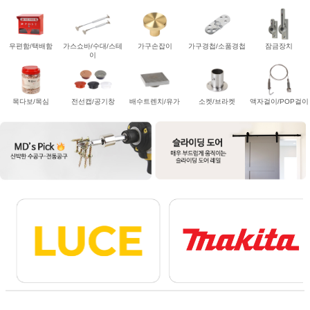
우편함/택배함
가스쇼바/수대/스테
가구손잡이
가구경첩/소품경첩
잠금장치
이
목다보/목심
전선캡/공기창
배수트렌치/유가
소켓/브라켓
액자걸이/POP걸이