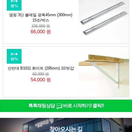
할인률
38%
댐핑 3단 볼레일 광폭45mm (300mm)
15조/박스
105,000 원
66,000 원
할인률
10%
선반대 B1011 화이트 (295mm) 10개/갑
60,000 원
54,000 원
톡톡채팅상담
바로 시작하기! 클릭!!