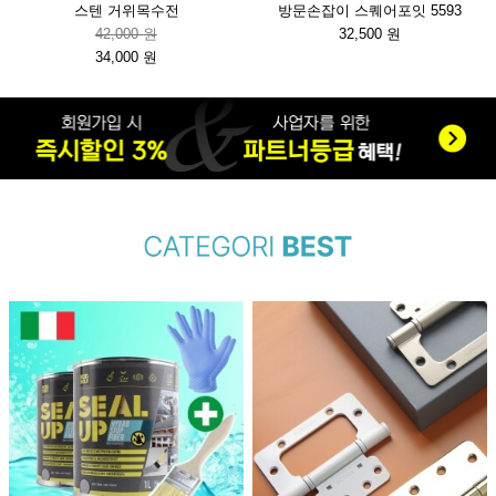
스텐 거위목수전
방문손잡이 스퀘어포잇 5593
42,000 원
32,500 원
34,000 원