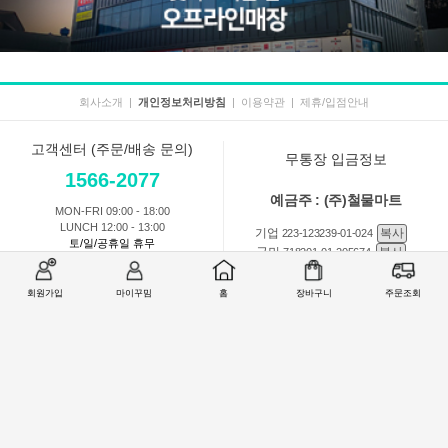
회사소개
|
개인정보처리방침
|
이용약관
|
제휴/입점안내
고객센터 (주문/배송 문의)
무통장 입금정보
1566-2077
예금주 : (주)철물마트
MON-FRI 09:00 - 18:00
LUNCH 12:00 - 13:00
기업
복사
223-123239-01-024
토/일/공휴일 휴무
국민
복사
718201-01-205674
농협
복사
301-0168-3882-11
회원가입
마이꾸밈
홈
장바구니
주문조회
회원 1:1 문의
상품 및 사용방법 문의
주문배송
교환반품취소
COMPANY : (주)철물마트 / CEO : 이숙열