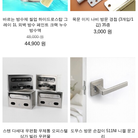
바르는 방수제 씰업 하이드로스탑 그
목문 이지 나비 방문 경첩 (3개입/1
레이 1L 외벽 방수 페인트 크랙 누수
갑) 35종
방수액
3,000 원
48,000 원
44,900 원
스텐 다세대 우편함 우체통 오피스텔
도무스 방문 손잡이 511NI 니켈 문고
상가 빌라 우편물
리