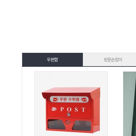
우편함
방문손잡이