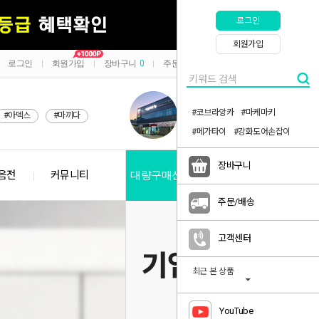
로그인
회원가입
로그인
회원가입
장바구니
0
주문/배송
마이페이지
|
|
|
|
#코브라앙카
#마케마키
#아덱스
#마끼다
#메가타이
#강화도어손잡이
장바구니
음전
커뮤니티
대량구매신청
공지사항
주문/배송
고객센터
최근 본 상품
YouTube