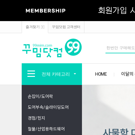
즐겨찾기
꾸밈닷컴 고객센터
전체 카테고리
HOME
이달의
손잡이/도어락
도어부속/슬라이딩도어
경첩/힌지
철물/산업용하드웨어