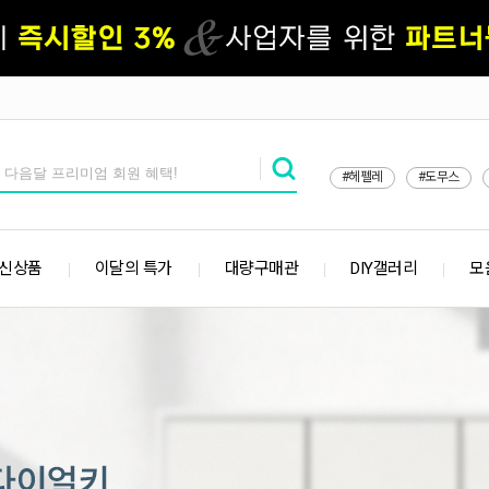
#헤펠레
#도무스
 신상품
이달의 특가
대량구매관
DIY갤러리
모