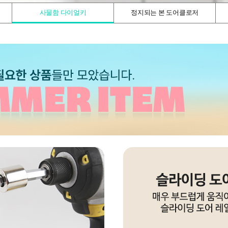
사물함 다이얼키
정지되는 본 도어클로저