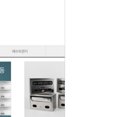
배수트렌치
가구다리