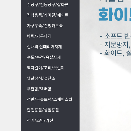
수공구/전동공구/잡화류
접착용품/케미컬/페인트
가구부속/캠핑카부속
바퀴/가구다리
실내외 인테리어자재
수도/수전/욕실자재
액자걸이/고리/옷걸이
옛날장식/철단조
우편함/택배함
선반/무볼트랙/스페이스월
안전용품/생활용품
전기/조명/가전