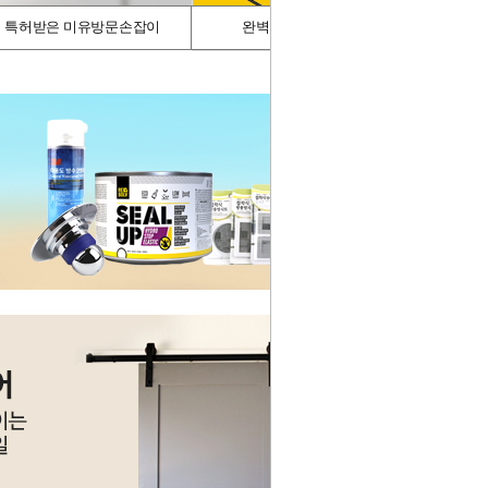
특허받은 미유방문손잡이
완벽차단/싱크가드
스