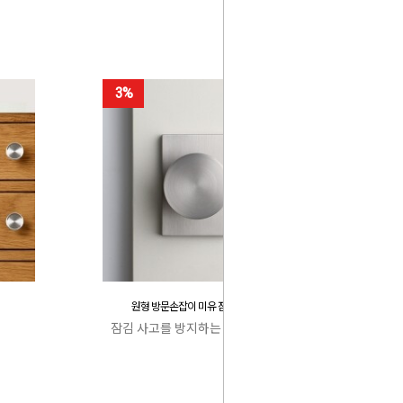
3%
원형 방문손잡이 미유 잠김 사고 방지
잠김 사고를 방지하는 특허 캐치박스