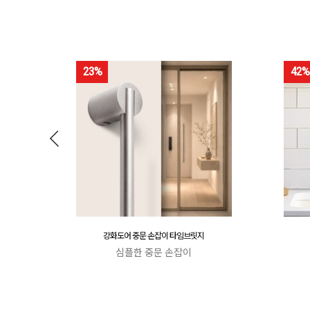
23%
42%
강화도어 중문 손잡이 타임브릿지
심플한 중문 손잡이