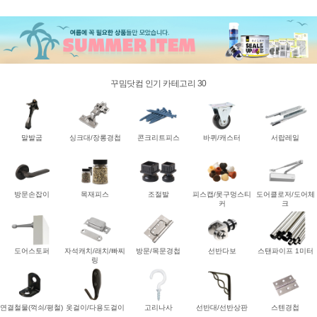
꾸밈닷컴 인기 카테고리 30
말발굽
싱크대/장롱경첩
콘크리트피스
바퀴/캐스터
서랍레일
방문손잡이
목재피스
조절발
피스캡/못구멍스티
도어클로저/도어체
커
크
도어스토퍼
자석캐치/래치/빠찌
방문/목문경첩
선반다보
스탠파이프 1미터
링
연결철물(꺽쇠/평철)
옷걸이/다용도걸이
고리나사
선반대/선반상판
스텐경첩