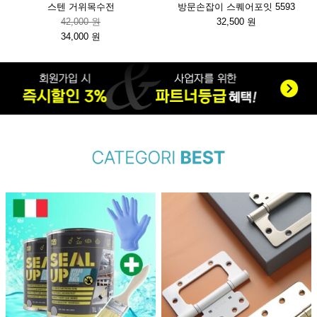
스텐 거위목수전
방문손잡이 스퀘어포잇 5593
42,000 원
32,500 원
34,000 원