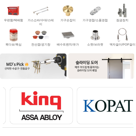
우편함/택배함
가스쇼바/수대/스테
가구손잡이
가구경첩/소품경첩
잠금장치
이
목다보/목심
전선캡/공기창
배수트렌치/유가
소켓/브라켓
액자걸이/POP걸이