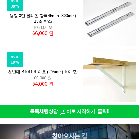
할인률
38%
댐핑 3단 볼레일 광폭45mm (300mm)
15조/박스
105,000 원
66,000 원
할인률
10%
선반대 B1011 화이트 (295mm) 10개/갑
60,000 원
54,000 원
톡톡채팅상담
바로 시작하기! 클릭!!