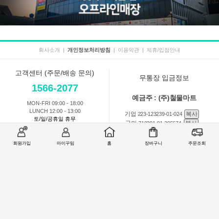
회사소개
|
개인정보처리방침
|
이용약관
|
제휴/입점안내
고객센터 (주문/배송 문의)
무통장 입금정보
1566-2077
예금주 : (주)철물마트
MON-FRI 09:00 - 18:00
LUNCH 12:00 - 13:00
기업
복사
223-123239-01-024
토/일/공휴일 휴무
국민
복사
718201-01-205674
농협
복사
301-0168-3882-11
회원가입
마이꾸밈
홈
장바구니
주문조회
회원 1:1 문의
상품 및 사용방법 문의
주문배송
교환반품취소
COMPANY : (주)철물마트 / CEO : 이숙열