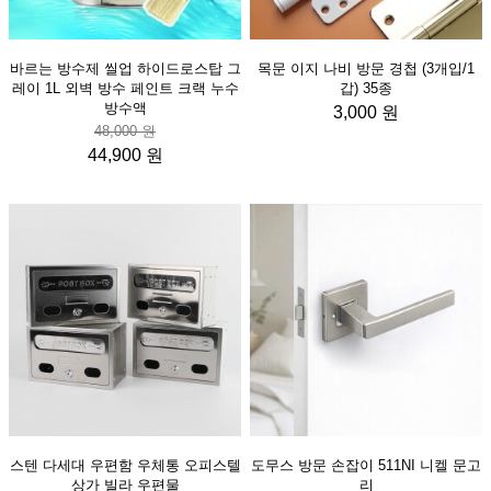
바르는 방수제 씰업 하이드로스탑 그
목문 이지 나비 방문 경첩 (3개입/1
레이 1L 외벽 방수 페인트 크랙 누수
갑) 35종
방수액
3,000 원
48,000 원
44,900 원
스텐 다세대 우편함 우체통 오피스텔
도무스 방문 손잡이 511NI 니켈 문고
상가 빌라 우편물
리