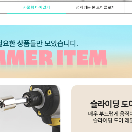
사물함 다이얼키
정지되는 본 도어클로저