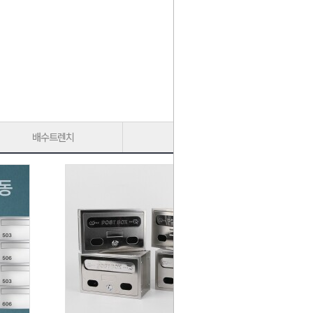
배수트렌치
가구다리