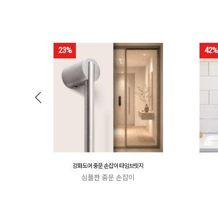
23%
42%
강화도어 중문 손잡이 타임브릿지
심플한 중문 손잡이