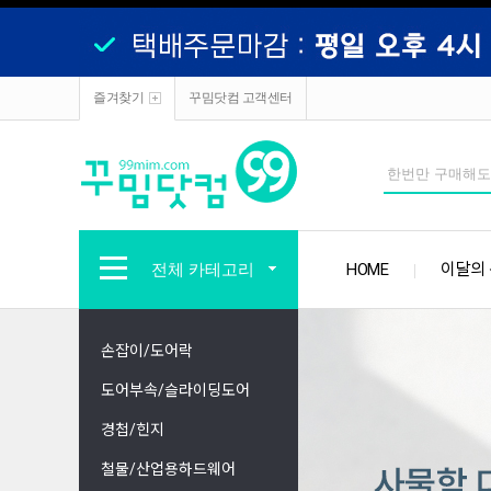
즐겨찾기
꾸밈닷컴 고객센터
전체 카테고리
HOME
이달의
손잡이/도어락
도어부속/슬라이딩도어
경첩/힌지
철물/산업용하드웨어