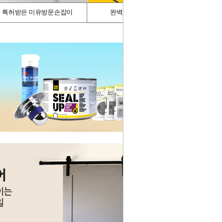
특허받은 미유방문손잡이
완벽차단/싱크가드
스