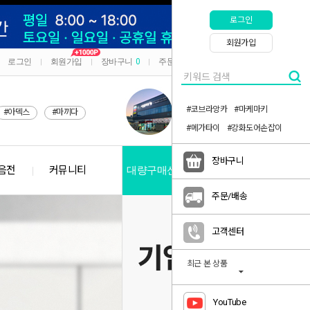
로그인
회원가입
로그인
회원가입
장바구니
0
주문/배송
마이페이지
|
|
|
|
#코브라앙카
#마케마키
#아덱스
#마끼다
#메가타이
#강화도어손잡이
장바구니
음전
커뮤니티
대량구매신청
공지사항
주문/배송
고객센터
최근 본 상품
YouTube