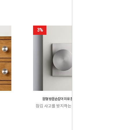
3%
원형 방문손잡이 미유 잠김 사고 방지
잠김 사고를 방지하는 특허 캐치박스