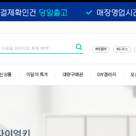
#헤펠레
#도무스
 신상품
이달의 특가
대량구매관
DIY갤러리
모