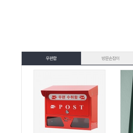
우편함
방문손잡이