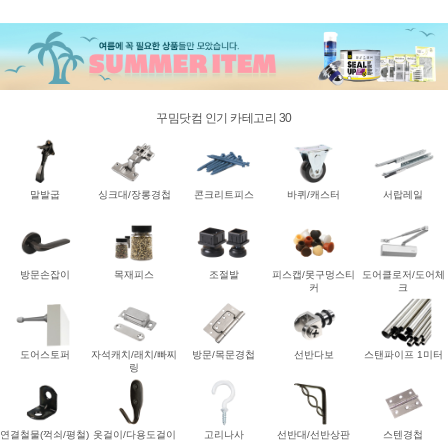
꾸밈닷컴 인기 카테고리 30
말발굽
싱크대/장롱경첩
콘크리트피스
바퀴/캐스터
서랍레일
방문손잡이
목재피스
조절발
피스캡/못구멍스티
도어클로저/도어체
커
크
도어스토퍼
자석캐치/래치/빠찌
방문/목문경첩
선반다보
스탠파이프 1미터
링
연결철물(꺽쇠/평철)
옷걸이/다용도걸이
고리나사
선반대/선반상판
스텐경첩