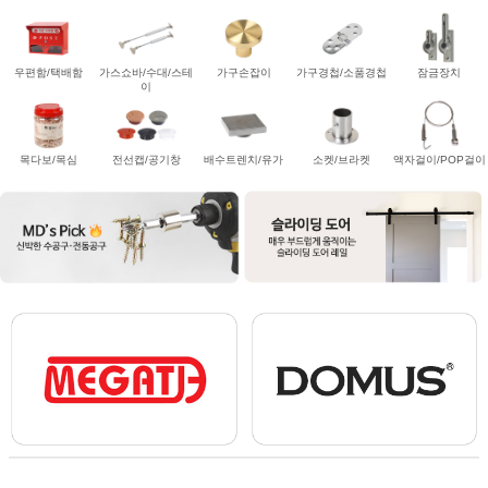
우편함/택배함
가스쇼바/수대/스테
가구손잡이
가구경첩/소품경첩
잠금장치
이
목다보/목심
전선캡/공기창
배수트렌치/유가
소켓/브라켓
액자걸이/POP걸이