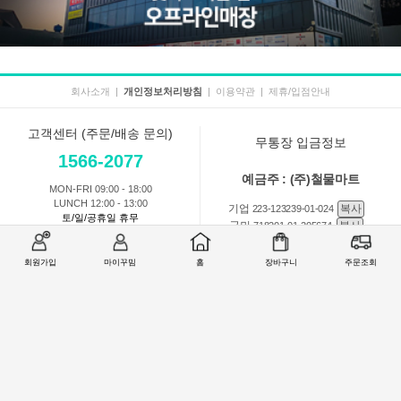
회사소개
|
개인정보처리방침
|
이용약관
|
제휴/입점안내
고객센터 (주문/배송 문의)
무통장 입금정보
1566-2077
예금주 : (주)철물마트
MON-FRI 09:00 - 18:00
LUNCH 12:00 - 13:00
기업
복사
223-123239-01-024
토/일/공휴일 휴무
국민
복사
718201-01-205674
농협
복사
301-0168-3882-11
회원가입
마이꾸밈
홈
장바구니
주문조회
회원 1:1 문의
상품 및 사용방법 문의
주문배송
교환반품취소
COMPANY : (주)철물마트 / CEO : 이숙열