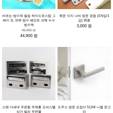
바르는 방수제 씰업 하이드로스탑 그
목문 이지 나비 방문 경첩 (3개입/1
레이 1L 외벽 방수 페인트 크랙 누수
갑) 35종
방수액
3,000 원
48,000 원
44,900 원
스텐 다세대 우편함 우체통 오피스텔
도무스 방문 손잡이 511NI 니켈 문고
상가 빌라 우편물
리