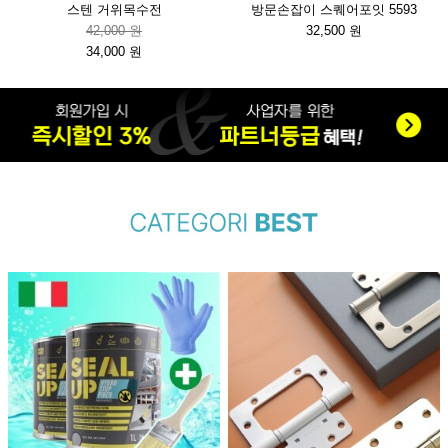
스텐 거위목수전
방문손잡이 스퀘어포잇 5593
42,000 원
32,500 원
34,000 원