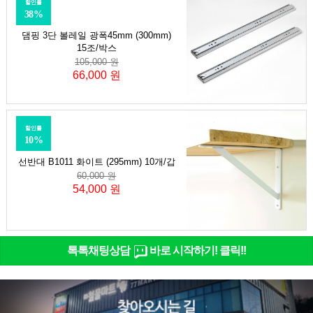
할인률
38%
댐핑 3단 볼레일 광폭45mm (300mm)
15조/박스
105,000 원
66,000 원
할인률
10%
선반대 B1011 화이트 (295mm) 10개/갑
60,000 원
54,000 원
톡톡채팅상담
바로 시작하기! 클릭!!