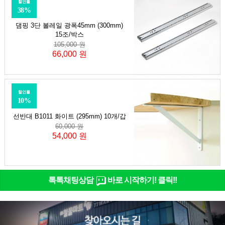
할인률
38%
댐핑 3단 볼레일 광폭45mm (300mm)
15조/박스
105,000 원
66,000 원
할인률
10%
선반대 B1011 화이트 (295mm) 10개/갑
60,000 원
54,000 원
톡톡채팅상담
바로 시작하기! 클릭!!