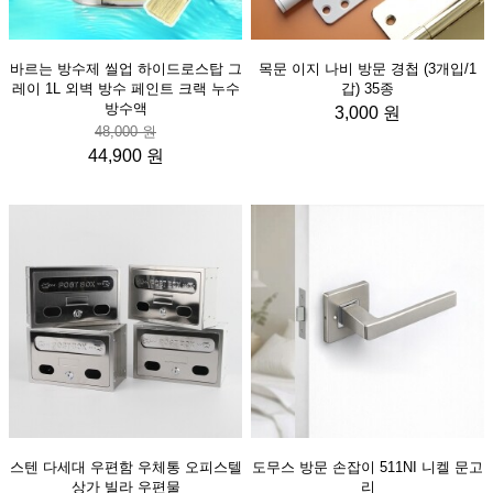
바르는 방수제 씰업 하이드로스탑 그
목문 이지 나비 방문 경첩 (3개입/1
레이 1L 외벽 방수 페인트 크랙 누수
갑) 35종
방수액
3,000 원
48,000 원
44,900 원
스텐 다세대 우편함 우체통 오피스텔
도무스 방문 손잡이 511NI 니켈 문고
상가 빌라 우편물
리