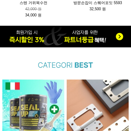
스텐 거위목수전
방문손잡이 스퀘어포잇 5593
42,000 원
32,500 원
34,000 원