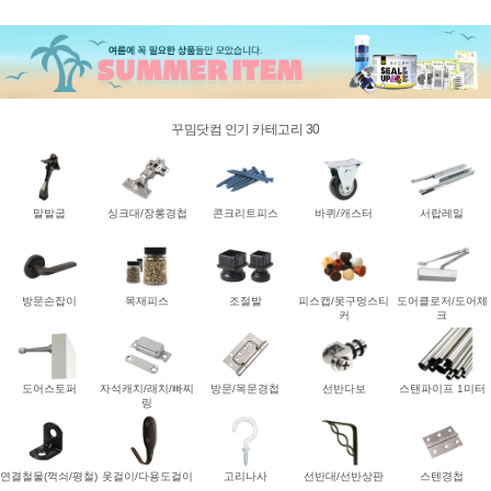
꾸밈닷컴 인기 카테고리 30
말발굽
싱크대/장롱경첩
콘크리트피스
바퀴/캐스터
서랍레일
방문손잡이
목재피스
조절발
피스캡/못구멍스티
도어클로저/도어체
커
크
도어스토퍼
자석캐치/래치/빠찌
방문/목문경첩
선반다보
스탠파이프 1미터
링
연결철물(꺽쇠/평철)
옷걸이/다용도걸이
고리나사
선반대/선반상판
스텐경첩