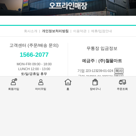
회사소개
|
개인정보처리방침
|
이용약관
|
제휴/입점안내
고객센터 (주문/배송 문의)
무통장 입금정보
1566-2077
예금주 : (주)철물마트
MON-FRI 09:00 - 18:00
LUNCH 12:00 - 13:00
기업
복사
223-123239-01-024
토/일/공휴일 휴무
국민
복사
718201-01-205674
농협
복사
301-0168-3882-11
회원가입
마이꾸밈
홈
장바구니
주문조회
회원 1:1 문의
상품 및 사용방법 문의
주문배송
교환반품취소
COMPANY : (주)철물마트 / CEO : 이숙열