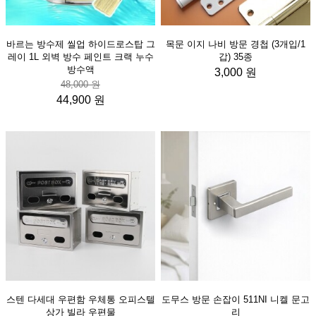
바르는 방수제 씰업 하이드로스탑 그
목문 이지 나비 방문 경첩 (3개입/1
레이 1L 외벽 방수 페인트 크랙 누수
갑) 35종
방수액
3,000 원
48,000 원
44,900 원
스텐 다세대 우편함 우체통 오피스텔
도무스 방문 손잡이 511NI 니켈 문고
상가 빌라 우편물
리