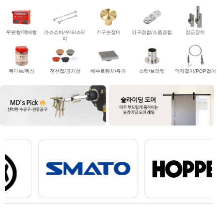
우편함/택배함
가스쇼바/수대/스테
가구손잡이
가구경첩/소품경첩
잠금장치
이
목다보/목심
전선캡/공기창
배수트렌치/유가
소켓/브라켓
액자걸이/POP걸이