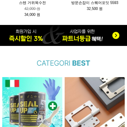
스텐 거위목수전
방문손잡이 스퀘어포잇 5593
42,000 원
32,500 원
34,000 원