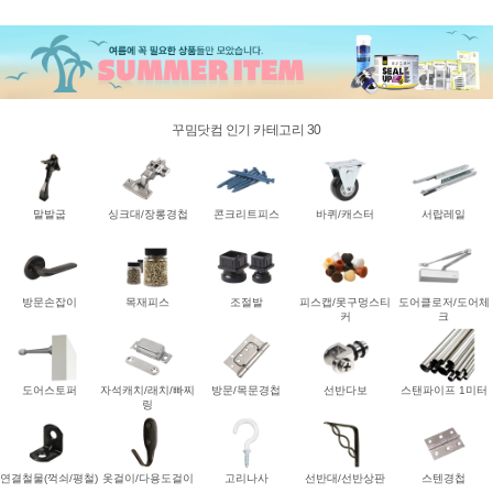
꾸밈닷컴 인기 카테고리 30
말발굽
싱크대/장롱경첩
콘크리트피스
바퀴/캐스터
서랍레일
방문손잡이
목재피스
조절발
피스캡/못구멍스티
도어클로저/도어체
커
크
도어스토퍼
자석캐치/래치/빠찌
방문/목문경첩
선반다보
스탠파이프 1미터
링
연결철물(꺽쇠/평철)
옷걸이/다용도걸이
고리나사
선반대/선반상판
스텐경첩