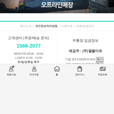
회사소개
|
개인정보처리방침
|
이용약관
|
제휴/입점안내
고객센터 (주문/배송 문의)
무통장 입금정보
1566-2077
예금주 : (주)철물마트
MON-FRI 09:00 - 18:00
LUNCH 12:00 - 13:00
기업
복사
223-123239-01-024
토/일/공휴일 휴무
국민
복사
718201-01-205674
농협
복사
301-0168-3882-11
회원가입
마이꾸밈
홈
장바구니
주문조회
회원 1:1 문의
상품 및 사용방법 문의
주문배송
교환반품취소
COMPANY : (주)철물마트 / CEO : 이숙열