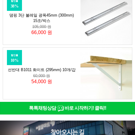
할인률
38%
댐핑 3단 볼레일 광폭45mm (300mm)
15조/박스
105,000 원
66,000 원
할인률
10%
선반대 B1011 화이트 (295mm) 10개/갑
60,000 원
54,000 원
톡톡채팅상담
바로 시작하기! 클릭!!