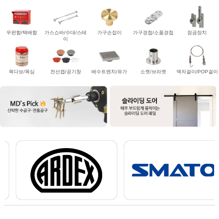
우편함/택배함
가스쇼바/수대/스테
가구손잡이
가구경첩/소품경첩
잠금장치
이
목다보/목심
전선캡/공기창
배수트렌치/유가
소켓/브라켓
액자걸이/POP걸이