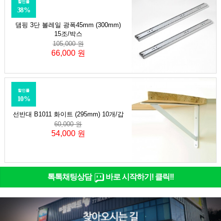
할인률
38%
댐핑 3단 볼레일 광폭45mm (300mm)
15조/박스
105,000 원
66,000 원
할인률
10%
선반대 B1011 화이트 (295mm) 10개/갑
60,000 원
54,000 원
톡톡채팅상담
바로 시작하기! 클릭!!