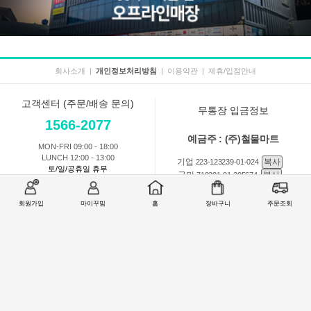
회사소개
|
개인정보처리방침
|
이용약관
|
제휴/입점안내
고객센터 (주문/배송 문의)
무통장 입금정보
1566-2077
예금주 : (주)철물마트
MON-FRI 09:00 - 18:00
LUNCH 12:00 - 13:00
기업
복사
223-123239-01-024
토/일/공휴일 휴무
국민
복사
718201-01-205674
농협
복사
301-0168-3882-11
회원가입
마이꾸밈
홈
장바구니
주문조회
회원 1:1 문의
상품 및 사용방법 문의
주문배송
교환반품취소
COMPANY : (주)철물마트 / CEO : 이숙열