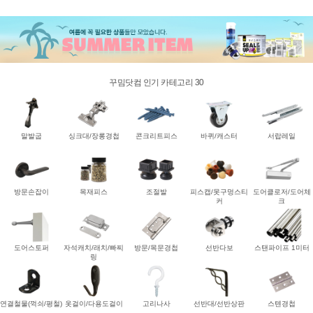
꾸밈닷컴 인기 카테고리 30
말발굽
싱크대/장롱경첩
콘크리트피스
바퀴/캐스터
서랍레일
방문손잡이
목재피스
조절발
피스캡/못구멍스티
도어클로저/도어체
커
크
도어스토퍼
자석캐치/래치/빠찌
방문/목문경첩
선반다보
스탠파이프 1미터
링
연결철물(꺽쇠/평철)
옷걸이/다용도걸이
고리나사
선반대/선반상판
스텐경첩