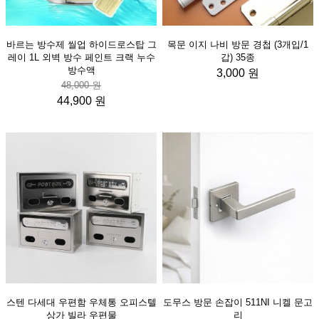
바르는 방수제 씰업 하이드로스탑 그
목문 이지 나비 방문 경첩 (3개입/1
레이 1L 외벽 방수 페인트 크랙 누수
갑) 35종
방수액
3,000 원
48,000 원
44,900 원
스텐 다세대 우편함 우체통 오피스텔
도무스 방문 손잡이 511NI 니켈 문고
상가 빌라 우편물
리