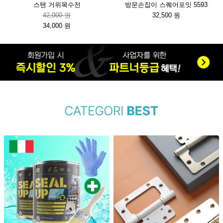
스텐 거위목수전
방문손잡이 스퀘어포잇 5593
42,000 원
32,500 원
34,000 원