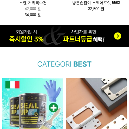
스텐 거위목수전
방문손잡이 스퀘어포잇 5593
42,000 원
32,500 원
34,000 원