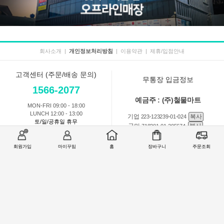
회사소개
|
개인정보처리방침
|
이용약관
|
제휴/입점안내
고객센터 (주문/배송 문의)
무통장 입금정보
1566-2077
예금주 : (주)철물마트
MON-FRI 09:00 - 18:00
LUNCH 12:00 - 13:00
기업
복사
223-123239-01-024
토/일/공휴일 휴무
국민
복사
718201-01-205674
농협
복사
301-0168-3882-11
회원가입
마이꾸밈
홈
장바구니
주문조회
회원 1:1 문의
상품 및 사용방법 문의
주문배송
교환반품취소
COMPANY : (주)철물마트 / CEO : 이숙열