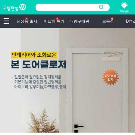
신상품 출시
이달의 특가
대량구매관
모음전
DI