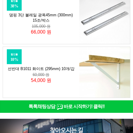
할인률
38%
댐핑 3단 볼레일 광폭45mm (300mm)
15조/박스
105,000 원
66,000 원
할인률
10%
선반대 B1011 화이트 (295mm) 10개/갑
60,000 원
54,000 원
톡톡채팅상담
바로 시작하기! 클릭!!