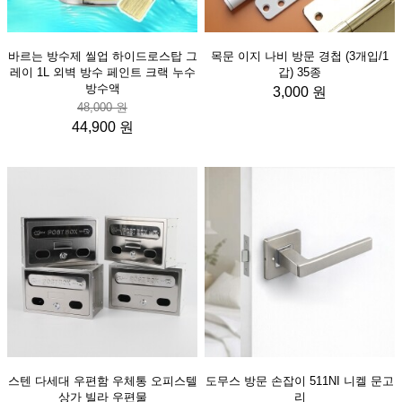
바르는 방수제 씰업 하이드로스탑 그
목문 이지 나비 방문 경첩 (3개입/1
레이 1L 외벽 방수 페인트 크랙 누수
갑) 35종
방수액
3,000 원
48,000 원
44,900 원
스텐 다세대 우편함 우체통 오피스텔
도무스 방문 손잡이 511NI 니켈 문고
상가 빌라 우편물
리