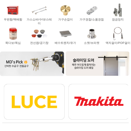
우편함/택배함
가스쇼바/수대/스테
가구손잡이
가구경첩/소품경첩
잠금장치
이
목다보/목심
전선캡/공기창
배수트렌치/유가
소켓/브라켓
액자걸이/POP걸이