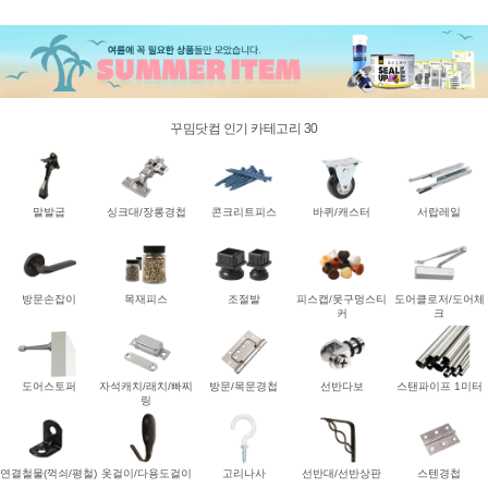
꾸밈닷컴 인기 카테고리 30
말발굽
싱크대/장롱경첩
콘크리트피스
바퀴/캐스터
서랍레일
방문손잡이
목재피스
조절발
피스캡/못구멍스티
도어클로저/도어체
커
크
도어스토퍼
자석캐치/래치/빠찌
방문/목문경첩
선반다보
스탠파이프 1미터
링
연결철물(꺽쇠/평철)
옷걸이/다용도걸이
고리나사
선반대/선반상판
스텐경첩