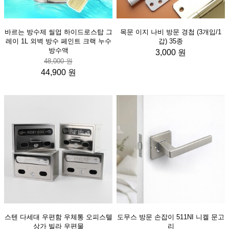
바르는 방수제 씰업 하이드로스탑 그
목문 이지 나비 방문 경첩 (3개입/1
레이 1L 외벽 방수 페인트 크랙 누수
갑) 35종
방수액
3,000 원
48,000 원
44,900 원
스텐 다세대 우편함 우체통 오피스텔
도무스 방문 손잡이 511NI 니켈 문고
상가 빌라 우편물
리