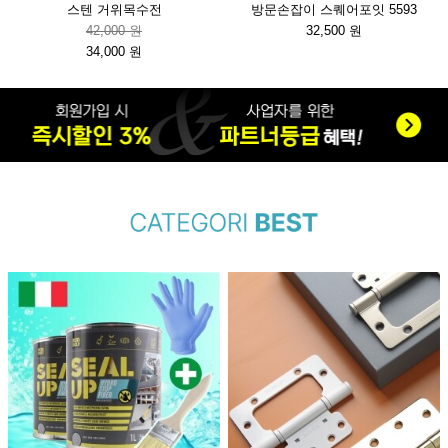
스텐 거위목수전
방문손잡이 스퀘어포잇 5593
42,000 원
32,500 원
34,000 원