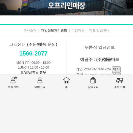
회사소개
|
개인정보처리방침
|
이용약관
|
제휴/입점안내
고객센터 (주문/배송 문의)
무통장 입금정보
1566-2077
예금주 : (주)철물마트
MON-FRI 09:00 - 18:00
LUNCH 12:00 - 13:00
기업
복사
223-123239-01-024
토/일/공휴일 휴무
국민
복사
718201-01-205674
농협
복사
301-0168-3882-11
회원가입
마이꾸밈
홈
장바구니
주문조회
회원 1:1 문의
상품 및 사용방법 문의
주문배송
교환반품취소
COMPANY : (주)철물마트 / CEO : 이숙열