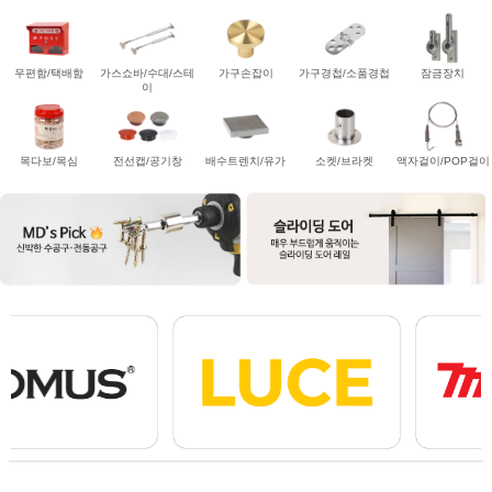
우편함/택배함
가스쇼바/수대/스테
가구손잡이
가구경첩/소품경첩
잠금장치
이
목다보/목심
전선캡/공기창
배수트렌치/유가
소켓/브라켓
액자걸이/POP걸이