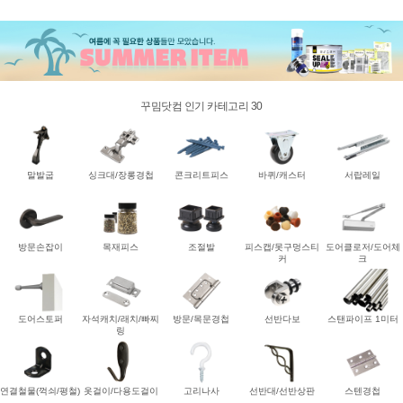
꾸밈닷컴 인기 카테고리 30
말발굽
싱크대/장롱경첩
콘크리트피스
바퀴/캐스터
서랍레일
방문손잡이
목재피스
조절발
피스캡/못구멍스티
도어클로저/도어체
커
크
도어스토퍼
자석캐치/래치/빠찌
방문/목문경첩
선반다보
스탠파이프 1미터
링
연결철물(꺽쇠/평철)
옷걸이/다용도걸이
고리나사
선반대/선반상판
스텐경첩