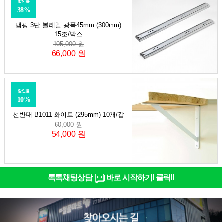
할인률
38%
댐핑 3단 볼레일 광폭45mm (300mm)
15조/박스
105,000 원
66,000 원
할인률
10%
선반대 B1011 화이트 (295mm) 10개/갑
60,000 원
54,000 원
톡톡채팅상담
바로 시작하기! 클릭!!