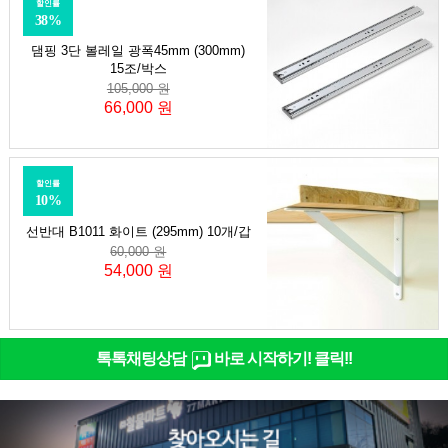
할인률
38%
댐핑 3단 볼레일 광폭45mm (300mm)
15조/박스
105,000 원
66,000 원
할인률
10%
선반대 B1011 화이트 (295mm) 10개/갑
60,000 원
54,000 원
톡톡채팅상담
바로 시작하기! 클릭!!