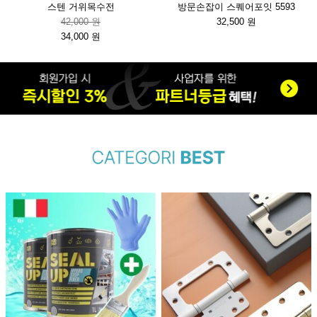
스텐 거위목수전
방문손잡이 스퀘어포잇 5593
42,000 원
32,500 원
34,000 원