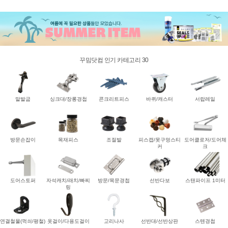
꾸밈닷컴 인기 카테고리 30
말발굽
싱크대/장롱경첩
콘크리트피스
바퀴/캐스터
서랍레일
방문손잡이
목재피스
조절발
피스캡/못구멍스티
도어클로저/도어체
커
크
도어스토퍼
자석캐치/래치/빠찌
방문/목문경첩
선반다보
스탠파이프 1미터
링
연결철물(꺽쇠/평철)
옷걸이/다용도걸이
고리나사
선반대/선반상판
스텐경첩