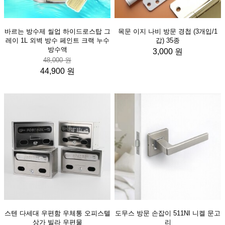
바르는 방수제 씰업 하이드로스탑 그
목문 이지 나비 방문 경첩 (3개입/1
레이 1L 외벽 방수 페인트 크랙 누수
갑) 35종
방수액
3,000 원
48,000 원
44,900 원
스텐 다세대 우편함 우체통 오피스텔
도무스 방문 손잡이 511NI 니켈 문고
상가 빌라 우편물
리