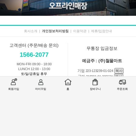
회사소개
|
개인정보처리방침
|
이용약관
|
제휴/입점안내
고객센터 (주문/배송 문의)
무통장 입금정보
1566-2077
예금주 : (주)철물마트
MON-FRI 09:00 - 18:00
LUNCH 12:00 - 13:00
기업
복사
223-123239-01-024
토/일/공휴일 휴무
국민
복사
718201-01-205674
농협
복사
301-0168-3882-11
회원가입
마이꾸밈
홈
장바구니
주문조회
회원 1:1 문의
상품 및 사용방법 문의
주문배송
교환반품취소
COMPANY : (주)철물마트 / CEO : 이숙열