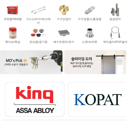
우편함/택배함
가스쇼바/수대/스테
가구손잡이
가구경첩/소품경첩
잠금장치
이
목다보/목심
전선캡/공기창
배수트렌치/유가
소켓/브라켓
액자걸이/POP걸이