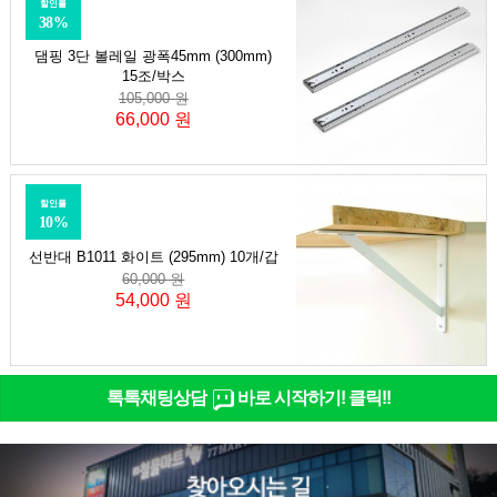
할인률
38%
댐핑 3단 볼레일 광폭45mm (300mm)
15조/박스
105,000 원
66,000 원
할인률
10%
선반대 B1011 화이트 (295mm) 10개/갑
60,000 원
54,000 원
톡톡채팅상담
바로 시작하기! 클릭!!