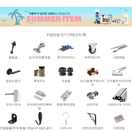
꾸밈닷컴 인기 카테고리 30
말발굽
싱크대/장롱경첩
콘크리트피스
바퀴/캐스터
서랍레일
방문손잡이
목재피스
조절발
피스캡/못구멍스티
도어클로저/도어체
커
크
도어스토퍼
자석캐치/래치/빠찌
방문/목문경첩
선반다보
스탠파이프 1미터
링
연결철물(꺽쇠/평철)
옷걸이/다용도걸이
고리나사
선반대/선반상판
스텐경첩