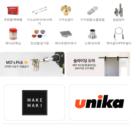
우편함/택배함
가스쇼바/수대/스테
가구손잡이
가구경첩/소품경첩
잠금장치
이
목다보/목심
전선캡/공기창
배수트렌치/유가
소켓/브라켓
액자걸이/POP걸이