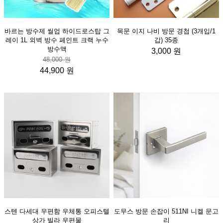
바르는 방수제 씰업 하이드로스탑 그
목문 이지 나비 방문 경첩 (3개입/1
레이 1L 외벽 방수 페인트 크랙 누수
갑) 35종
방수액
3,000 원
48,000 원
44,900 원
스텐 다세대 우편함 우체통 오피스텔
도무스 방문 손잡이 511NI 니켈 문고
상가 빌라 우편물
리