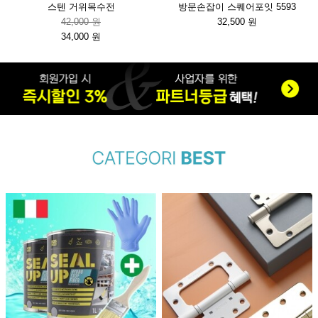
스텐 거위목수전
방문손잡이 스퀘어포잇 5593
42,000 원
32,500 원
34,000 원