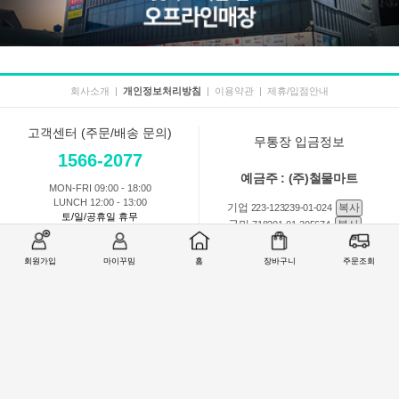
회사소개
|
개인정보처리방침
|
이용약관
|
제휴/입점안내
고객센터 (주문/배송 문의)
무통장 입금정보
1566-2077
예금주 : (주)철물마트
MON-FRI 09:00 - 18:00
LUNCH 12:00 - 13:00
기업
복사
223-123239-01-024
토/일/공휴일 휴무
국민
복사
718201-01-205674
농협
복사
301-0168-3882-11
회원가입
마이꾸밈
홈
장바구니
주문조회
회원 1:1 문의
상품 및 사용방법 문의
주문배송
교환반품취소
COMPANY : (주)철물마트 / CEO : 이숙열