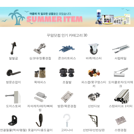
꾸밈닷컴 인기 카테고리 30
말발굽
싱크대/장롱경첩
콘크리트피스
바퀴/캐스터
서랍레일
방문손잡이
목재피스
조절발
피스캡/못구멍스티
도어클로저/도어체
커
크
도어스토퍼
자석캐치/래치/빠찌
방문/목문경첩
선반다보
스탠파이프 1미터
링
연결철물(꺽쇠/평철)
옷걸이/다용도걸이
고리나사
선반대/선반상판
스텐경첩