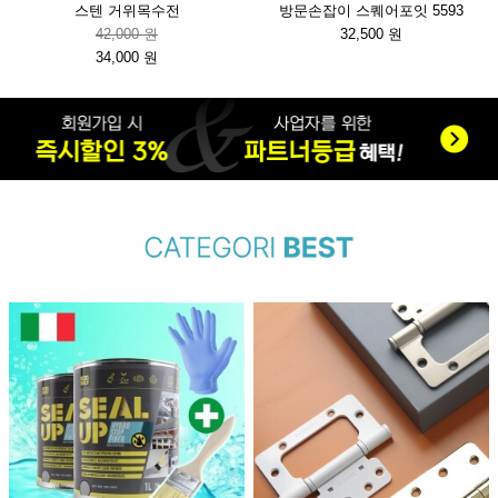
스텐 거위목수전
방문손잡이 스퀘어포잇 5593
42,000 원
32,500 원
34,000 원