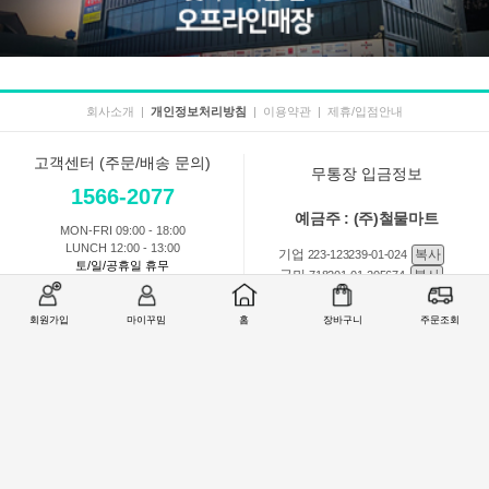
회사소개
|
개인정보처리방침
|
이용약관
|
제휴/입점안내
고객센터 (주문/배송 문의)
무통장 입금정보
1566-2077
예금주 : (주)철물마트
MON-FRI 09:00 - 18:00
LUNCH 12:00 - 13:00
기업
복사
223-123239-01-024
토/일/공휴일 휴무
국민
복사
718201-01-205674
농협
복사
301-0168-3882-11
회원가입
마이꾸밈
홈
장바구니
주문조회
회원 1:1 문의
상품 및 사용방법 문의
주문배송
교환반품취소
COMPANY : (주)철물마트 / CEO : 이숙열