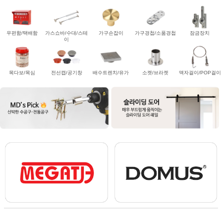
우편함/택배함
가스쇼바/수대/스테
가구손잡이
가구경첩/소품경첩
잠금장치
이
목다보/목심
전선캡/공기창
배수트렌치/유가
소켓/브라켓
액자걸이/POP걸이