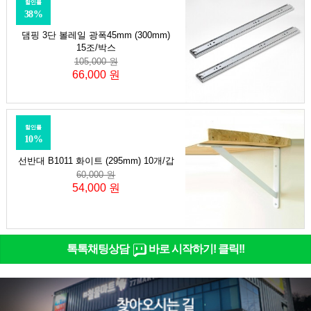
할인률
38%
댐핑 3단 볼레일 광폭45mm (300mm)
15조/박스
105,000 원
66,000 원
할인률
10%
선반대 B1011 화이트 (295mm) 10개/갑
60,000 원
54,000 원
톡톡채팅상담
바로 시작하기! 클릭!!