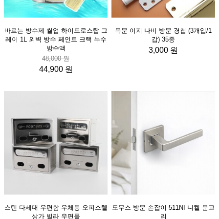
바르는 방수제 씰업 하이드로스탑 그
목문 이지 나비 방문 경첩 (3개입/1
레이 1L 외벽 방수 페인트 크랙 누수
갑) 35종
방수액
3,000 원
48,000 원
44,900 원
스텐 다세대 우편함 우체통 오피스텔
도무스 방문 손잡이 511NI 니켈 문고
상가 빌라 우편물
리