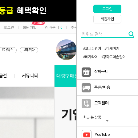
로그인
회원가입
로그인
회원가입
장바구니
0
주문/배송
마이페이지
|
|
|
|
#코브라앙카
#마케마키
#아덱스
#마끼다
#메가타이
#강화도어손잡이
장바구니
음전
커뮤니티
대량구매신청
공지사항
주문/배송
고객센터
최근 본 상품
YouTube