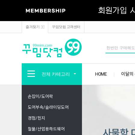
즐겨찾기
꾸밈닷컴 고객센터
전체 카테고리
HOME
이달의
손잡이/도어락
도어부속/슬라이딩도어
경첩/힌지
철물/산업용하드웨어