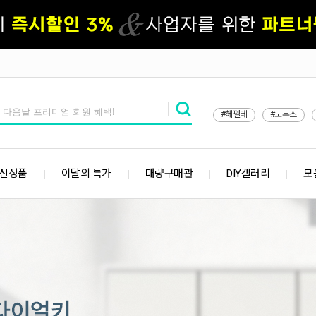
#헤펠레
#도무스
 신상품
이달의 특가
대량구매관
DIY갤러리
모