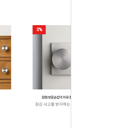
3%
원형 방문손잡이 미유 잠김 사고 방지
잠김 사고를 방지하는 특허 캐치박스