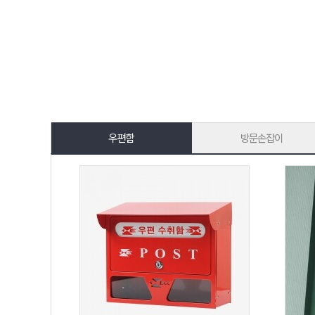
우편함
방문손잡이