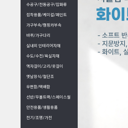
수공구/전동공구/잡화류
접착용품/케미컬/페인트
가구부속/캠핑카부속
바퀴/가구다리
실내외 인테리어자재
수도/수전/욕실자재
액자걸이/고리/옷걸이
옛날장식/철단조
우편함/택배함
선반/무볼트랙/스페이스월
안전용품/생활용품
전기/조명/가전