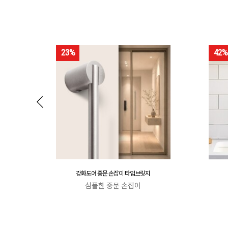
23%
42%
강화도어 중문 손잡이 타임브릿지
심플한 중문 손잡이