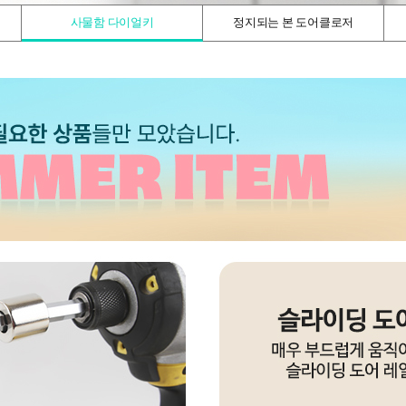
사물함 다이얼키
정지되는 본 도어클로저