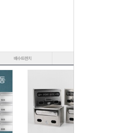
배수트렌치
가구다리