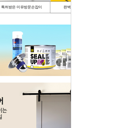
특허받은 미유방문손잡이
완벽차단/싱크가드
스