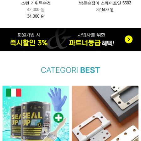
스텐 거위목수전
방문손잡이 스퀘어포잇 5593
42,000 원
32,500 원
34,000 원