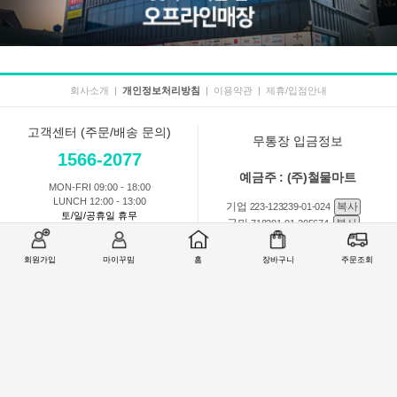
회사소개
|
개인정보처리방침
|
이용약관
|
제휴/입점안내
고객센터 (주문/배송 문의)
무통장 입금정보
1566-2077
예금주 : (주)철물마트
MON-FRI 09:00 - 18:00
LUNCH 12:00 - 13:00
기업
복사
223-123239-01-024
토/일/공휴일 휴무
국민
복사
718201-01-205674
농협
복사
301-0168-3882-11
회원가입
마이꾸밈
홈
장바구니
주문조회
회원 1:1 문의
상품 및 사용방법 문의
주문배송
교환반품취소
COMPANY : (주)철물마트 / CEO : 이숙열