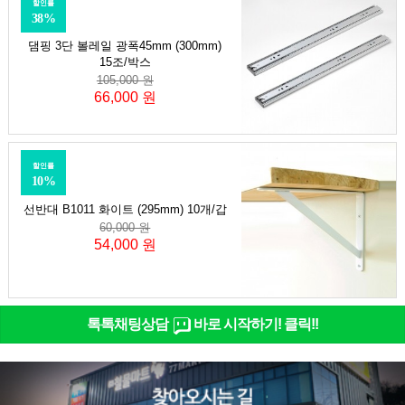
할인률
38%
댐핑 3단 볼레일 광폭45mm (300mm)
15조/박스
105,000 원
66,000 원
할인률
10%
선반대 B1011 화이트 (295mm) 10개/갑
60,000 원
54,000 원
톡톡채팅상담
바로 시작하기! 클릭!!