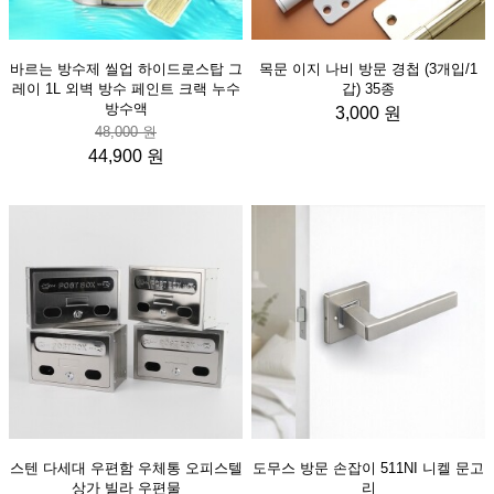
바르는 방수제 씰업 하이드로스탑 그
목문 이지 나비 방문 경첩 (3개입/1
레이 1L 외벽 방수 페인트 크랙 누수
갑) 35종
방수액
3,000 원
48,000 원
44,900 원
스텐 다세대 우편함 우체통 오피스텔
도무스 방문 손잡이 511NI 니켈 문고
상가 빌라 우편물
리