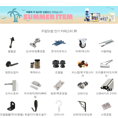
꾸밈닷컴 인기 카테고리 30
말발굽
싱크대/장롱경첩
콘크리트피스
바퀴/캐스터
서랍레일
방문손잡이
목재피스
조절발
피스캡/못구멍스티
도어클로저/도어체
커
크
도어스토퍼
자석캐치/래치/빠찌
방문/목문경첩
선반다보
스탠파이프 1미터
링
연결철물(꺽쇠/평철)
옷걸이/다용도걸이
고리나사
선반대/선반상판
스텐경첩