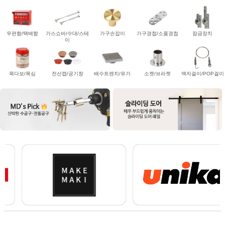
우편함/택배함
가스쇼바/수대/스테
가구손잡이
가구경첩/소품경첩
잠금장치
이
목다보/목심
전선캡/공기창
배수트렌치/유가
소켓/브라켓
액자걸이/POP걸이