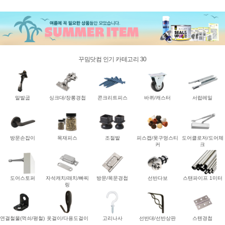
꾸밈닷컴 인기 카테고리 30
말발굽
싱크대/장롱경첩
콘크리트피스
바퀴/캐스터
서랍레일
방문손잡이
목재피스
조절발
피스캡/못구멍스티
도어클로저/도어체
커
크
도어스토퍼
자석캐치/래치/빠찌
방문/목문경첩
선반다보
스탠파이프 1미터
링
연결철물(꺽쇠/평철)
옷걸이/다용도걸이
고리나사
선반대/선반상판
스텐경첩