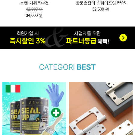
스텐 거위목수전
방문손잡이 스퀘어포잇 5593
42,000 원
32,500 원
34,000 원