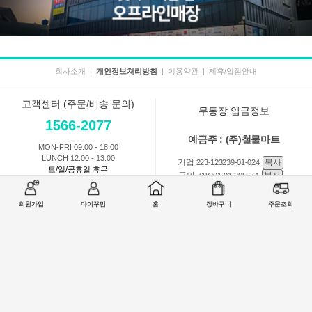
회사소개
|
개인정보처리방침
|
이용약관
|
제휴/입점안내
고객센터 (주문/배송 문의)
무통장 입금정보
1566-2077
예금주 : (주)철물마트
MON-FRI 09:00 - 18:00
LUNCH 12:00 - 13:00
기업
복사
223-123239-01-024
토/일/공휴일 휴무
국민
복사
718201-01-205674
농협
복사
301-0168-3882-11
회원가입
마이꾸밈
홈
장바구니
주문조회
회원 1:1 문의
상품 및 사용방법 문의
주문배송
교환반품취소
COMPANY : (주)철물마트 / CEO : 이숙열