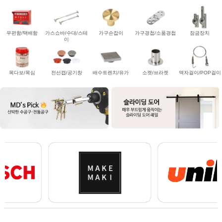
우편함/택배함
가스쇼바/수대/스테
가구손잡이
가구경첩/소품경첩
잠금장치
이
목다보/목심
전선캡/공기창
배수트렌치/유가
소켓/브라켓
액자걸이/POP걸이