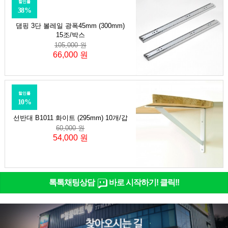
할인률
38%
댐핑 3단 볼레일 광폭45mm (300mm)
15조/박스
105,000 원
66,000 원
할인률
10%
선반대 B1011 화이트 (295mm) 10개/갑
60,000 원
54,000 원
톡톡채팅상담
바로 시작하기! 클릭!!