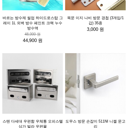
바르는 방수제 씰업 하이드로스탑 그
목문 이지 나비 방문 경첩 (3개입/1
레이 1L 외벽 방수 페인트 크랙 누수
갑) 35종
방수액
3,000 원
48,000 원
44,900 원
스텐 다세대 우편함 우체통 오피스텔
도무스 방문 손잡이 511NI 니켈 문고
상가 빌라 우편물
리