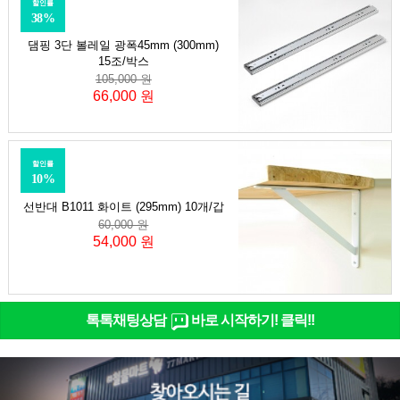
할인률
38%
댐핑 3단 볼레일 광폭45mm (300mm)
15조/박스
105,000 원
66,000 원
할인률
10%
선반대 B1011 화이트 (295mm) 10개/갑
60,000 원
54,000 원
톡톡채팅상담
바로 시작하기! 클릭!!