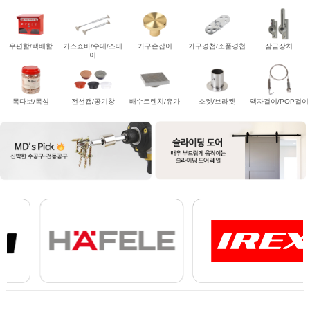
우편함/택배함
가스쇼바/수대/스테
가구손잡이
가구경첩/소품경첩
잠금장치
이
목다보/목심
전선캡/공기창
배수트렌치/유가
소켓/브라켓
액자걸이/POP걸이