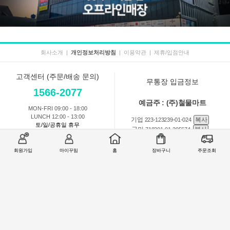
회사소개
|
개인정보처리방침
|
이용약관
|
제휴/입점안내
고객센터 (주문/배송 문의)
무통장 입금정보
1566-2077
예금주 : (주)철물마트
MON-FRI 09:00 - 18:00
LUNCH 12:00 - 13:00
기업
복사
223-123239-01-024
토/일/공휴일 휴무
국민
복사
718201-01-205674
농협
복사
301-0168-3882-11
회원가입
마이꾸밈
홈
장바구니
주문조회
회원 1:1 문의
상품 및 사용방법 문의
주문배송
교환반품취소
COMPANY : (주)철물마트 / CEO : 이숙열