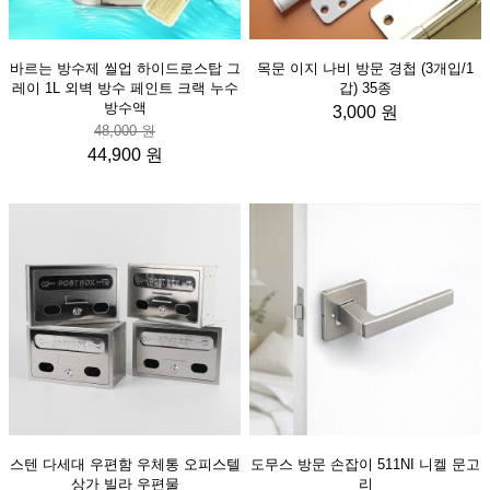
바르는 방수제 씰업 하이드로스탑 그
목문 이지 나비 방문 경첩 (3개입/1
레이 1L 외벽 방수 페인트 크랙 누수
갑) 35종
방수액
3,000 원
48,000 원
44,900 원
스텐 다세대 우편함 우체통 오피스텔
도무스 방문 손잡이 511NI 니켈 문고
상가 빌라 우편물
리