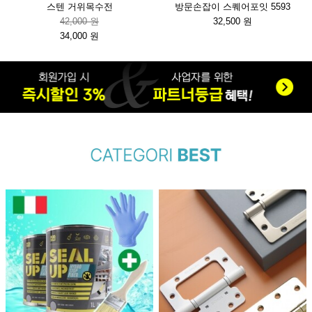
스텐 거위목수전
방문손잡이 스퀘어포잇 5593
42,000 원
32,500 원
34,000 원