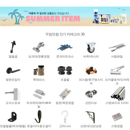
꾸밈닷컴 인기 카테고리 30
말발굽
싱크대/장롱경첩
콘크리트피스
바퀴/캐스터
서랍레일
방문손잡이
목재피스
조절발
피스캡/못구멍스티
도어클로저/도어체
커
크
도어스토퍼
자석캐치/래치/빠찌
방문/목문경첩
선반다보
스탠파이프 1미터
링
연결철물(꺽쇠/평철)
옷걸이/다용도걸이
고리나사
선반대/선반상판
스텐경첩