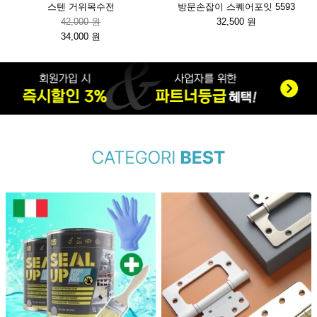
스텐 거위목수전
방문손잡이 스퀘어포잇 5593
42,000 원
32,500 원
34,000 원