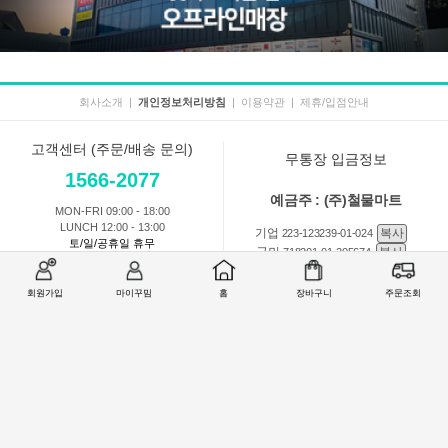
회사소개
|
개인정보처리방침
|
이용약관
|
제휴/입점안내
고객센터 (주문/배송 문의)
무통장 입금정보
1566-2077
예금주 : (주)철물마트
MON-FRI 09:00 - 18:00
LUNCH 12:00 - 13:00
기업
복사
223-123239-01-024
토/일/공휴일 휴무
국민
복사
718201-01-205674
농협
복사
301-0168-3882-11
회원가입
마이꾸밈
홈
장바구니
주문조회
회원 1:1 문의
상품 및 사용방법 문의
주문배송
교환반품취소
COMPANY : (주)철물마트 / CEO : 이숙열