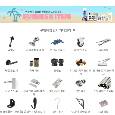
꾸밈닷컴 인기 카테고리 30
말발굽
싱크대/장롱경첩
콘크리트피스
바퀴/캐스터
서랍레일
방문손잡이
목재피스
조절발
피스캡/못구멍스티
도어클로저/도어체
커
크
도어스토퍼
자석캐치/래치/빠찌
방문/목문경첩
선반다보
스탠파이프 1미터
링
연결철물(꺽쇠/평철)
옷걸이/다용도걸이
고리나사
선반대/선반상판
스텐경첩