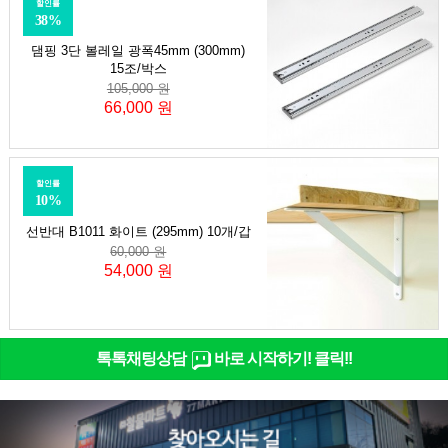
할인률
38%
댐핑 3단 볼레일 광폭45mm (300mm)
15조/박스
105,000 원
66,000 원
할인률
10%
선반대 B1011 화이트 (295mm) 10개/갑
60,000 원
54,000 원
톡톡채팅상담
바로 시작하기! 클릭!!