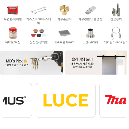
우편함/택배함
가스쇼바/수대/스테
가구손잡이
가구경첩/소품경첩
잠금장치
이
목다보/목심
전선캡/공기창
배수트렌치/유가
소켓/브라켓
액자걸이/POP걸이