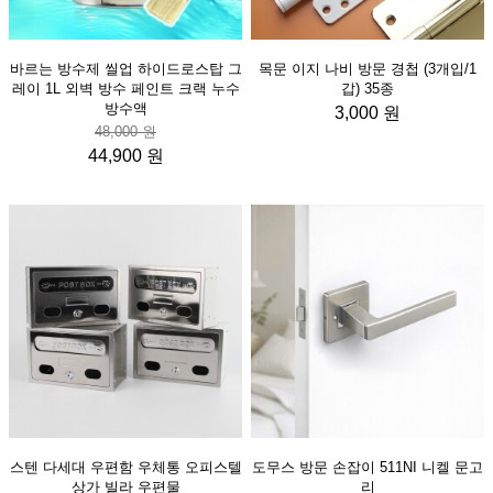
바르는 방수제 씰업 하이드로스탑 그
목문 이지 나비 방문 경첩 (3개입/1
레이 1L 외벽 방수 페인트 크랙 누수
갑) 35종
방수액
3,000 원
48,000 원
44,900 원
스텐 다세대 우편함 우체통 오피스텔
도무스 방문 손잡이 511NI 니켈 문고
상가 빌라 우편물
리