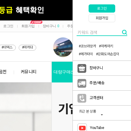
로그인
회원가입
로그인
회원가입
장바구니
0
주문/배송
마이페이지
|
|
|
|
#코브라앙카
#마케마키
#아덱스
#마끼다
#메가타이
#강화도어손잡이
장바구니
음전
커뮤니티
대량구매신청
공지사항
주문/배송
고객센터
최근 본 상품
YouTube