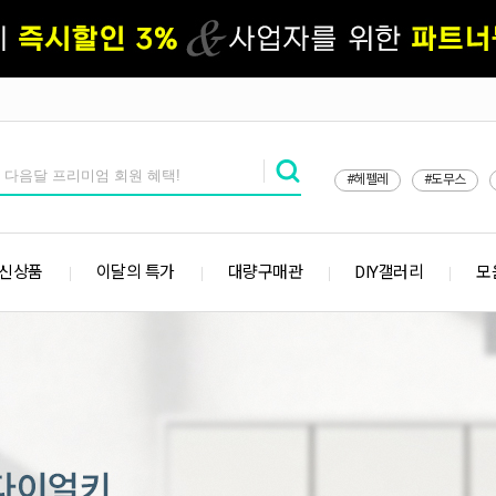
#헤펠레
#도무스
 신상품
이달의 특가
대량구매관
DIY갤러리
모