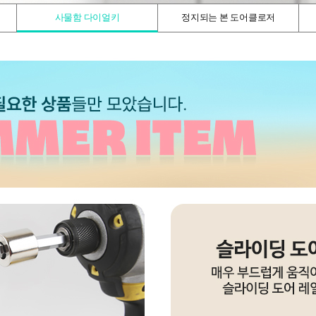
사물함 다이얼키
정지되는 본 도어클로저