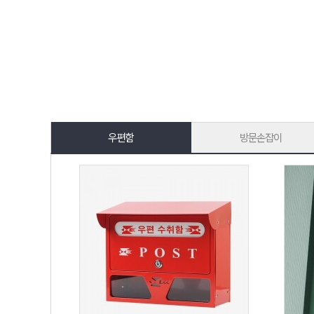
우편함
방문손잡이