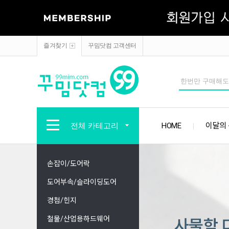
즐겨찾기
꾸밈닷컴 고객센터
전체 카테고리
HOME
이달의
손잡이/도어락
도어부속/슬라이딩도어
경첩/힌지
철물/산업용하드웨어