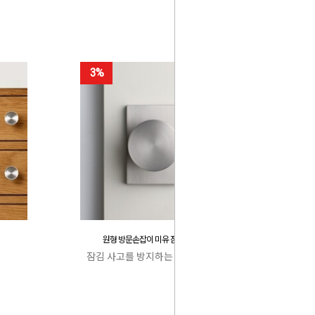
3%
원형 방문손잡이 미유 잠김 사고 방지
잠김 사고를 방지하는 특허 캐치박스