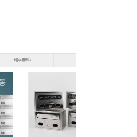
배수트렌치
가구다리