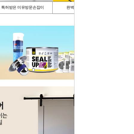
특허받은 미유방문손잡이
완벽차단/싱크가드
스