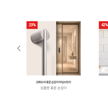
23%
42%
강화도어 중문 손잡이 타임브릿지
심플한 중문 손잡이