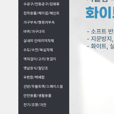
수공구/전동공구/잡화류
접착용품/케미컬/페인트
가구부속/캠핑카부속
바퀴/가구다리
실내외 인테리어자재
수도/수전/욕실자재
액자걸이/고리/옷걸이
옛날장식/철단조
우편함/택배함
선반/무볼트랙/스페이스월
안전용품/생활용품
전기/조명/가전