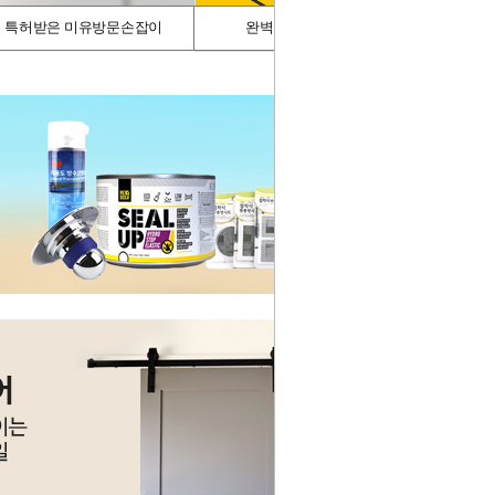
특허받은 미유방문손잡이
완벽차단/싱크가드
스