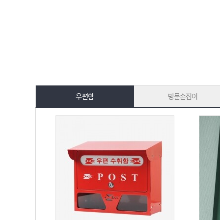
우편함
방문손잡이