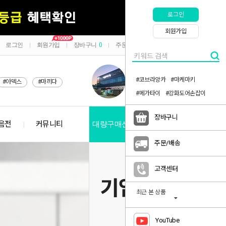
로그인
회원가입
로그인
회원가입
장바구니
0
주문/배송
마이페이지
|
|
|
|
#코브라앙카
#마케마키
#아덱스
#마끼다
#메가타이
#강화도어손잡이
장바구니
음전
커뮤니티
대량구매신청
공지사항
주문/배송
고객센터
최근 본 상품
YouTube