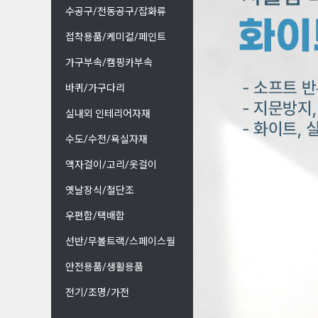
수공구/전동공구/잡화류
접착용품/케미컬/페인트
가구부속/캠핑카부속
바퀴/가구다리
실내외 인테리어자재
수도/수전/욕실자재
액자걸이/고리/옷걸이
옛날장식/철단조
우편함/택배함
선반/무볼트랙/스페이스월
안전용품/생활용품
전기/조명/가전