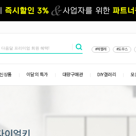
#헤펠레
#도무스
 신상품
이달의 특가
대량구매관
DIY갤러리
모