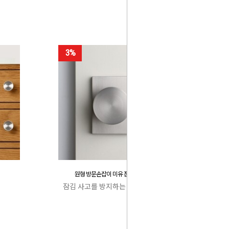
3%
원형 방문손잡이 미유 잠김 사고 방지
잠김 사고를 방지하는 특허 캐치박스