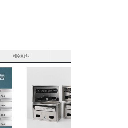
배수트렌치
가구다리