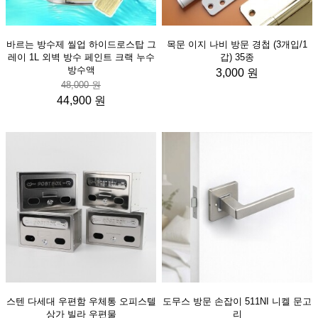
바르는 방수제 씰업 하이드로스탑 그
목문 이지 나비 방문 경첩 (3개입/1
레이 1L 외벽 방수 페인트 크랙 누수
갑) 35종
방수액
3,000 원
48,000 원
44,900 원
스텐 다세대 우편함 우체통 오피스텔
도무스 방문 손잡이 511NI 니켈 문고
상가 빌라 우편물
리