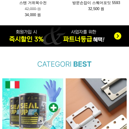
스텐 거위목수전
방문손잡이 스퀘어포잇 5593
42,000 원
32,500 원
34,000 원