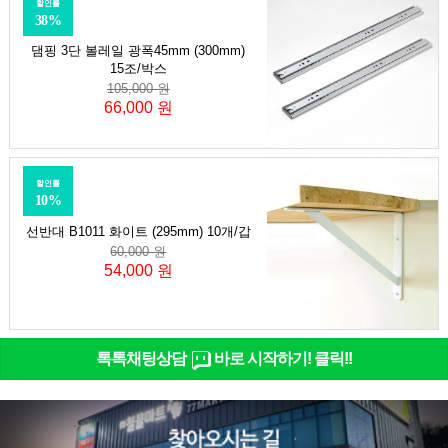
할인률
38%
댐핑 3단 볼레일 광폭45mm (300mm)
15조/박스
105,000 원
66,000 원
할인률
10%
선반대 B1011 화이트 (295mm) 10개/갑
60,000 원
54,000 원
톡톡채팅상담
바로 시작하기! 클릭!!