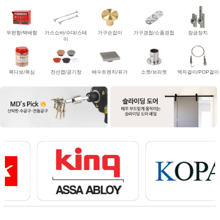
우편함/택배함
가스쇼바/수대/스테
가구손잡이
가구경첩/소품경첩
잠금장치
이
목다보/목심
전선캡/공기창
배수트렌치/유가
소켓/브라켓
액자걸이/POP걸이