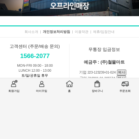
회사소개
|
개인정보처리방침
|
이용약관
|
제휴/입점안내
고객센터 (주문/배송 문의)
무통장 입금정보
1566-2077
예금주 : (주)철물마트
MON-FRI 09:00 - 18:00
LUNCH 12:00 - 13:00
기업
복사
223-123239-01-024
토/일/공휴일 휴무
국민
복사
718201-01-205674
농협
복사
301-0168-3882-11
회원가입
마이꾸밈
홈
장바구니
주문조회
회원 1:1 문의
상품 및 사용방법 문의
주문배송
교환반품취소
COMPANY : (주)철물마트 / CEO : 이숙열