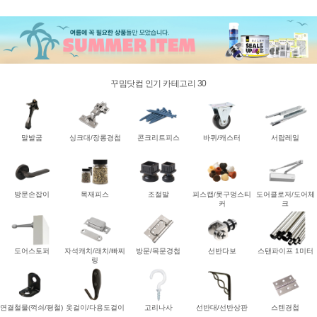
꾸밈닷컴 인기 카테고리 30
말발굽
싱크대/장롱경첩
콘크리트피스
바퀴/캐스터
서랍레일
방문손잡이
목재피스
조절발
피스캡/못구멍스티
도어클로저/도어체
커
크
도어스토퍼
자석캐치/래치/빠찌
방문/목문경첩
선반다보
스탠파이프 1미터
링
연결철물(꺽쇠/평철)
옷걸이/다용도걸이
고리나사
선반대/선반상판
스텐경첩