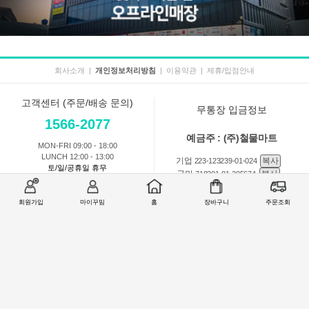
회사소개
|
개인정보처리방침
|
이용약관
|
제휴/입점안내
고객센터 (주문/배송 문의)
무통장 입금정보
1566-2077
예금주 : (주)철물마트
MON-FRI 09:00 - 18:00
LUNCH 12:00 - 13:00
기업
복사
223-123239-01-024
토/일/공휴일 휴무
국민
복사
718201-01-205674
농협
복사
301-0168-3882-11
회원가입
마이꾸밈
홈
장바구니
주문조회
회원 1:1 문의
상품 및 사용방법 문의
주문배송
교환반품취소
COMPANY : (주)철물마트 / CEO : 이숙열