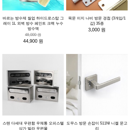
바르는 방수제 씰업 하이드로스탑 그
목문 이지 나비 방문 경첩 (3개입/1
레이 1L 외벽 방수 페인트 크랙 누수
갑) 35종
방수액
3,000 원
48,000 원
44,900 원
스텐 다세대 우편함 우체통 오피스텔
도무스 방문 손잡이 511NI 니켈 문고
상가 빌라 우편물
리