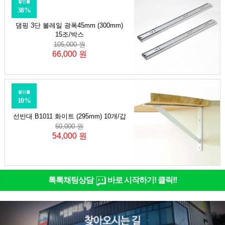
할인률
38%
댐핑 3단 볼레일 광폭45mm (300mm)
15조/박스
105,000 원
66,000 원
할인률
10%
선반대 B1011 화이트 (295mm) 10개/갑
60,000 원
54,000 원
톡톡채팅상담
바로 시작하기! 클릭!!