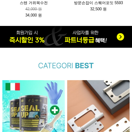
스텐 거위목수전
방문손잡이 스퀘어포잇 5593
42,000 원
32,500 원
34,000 원