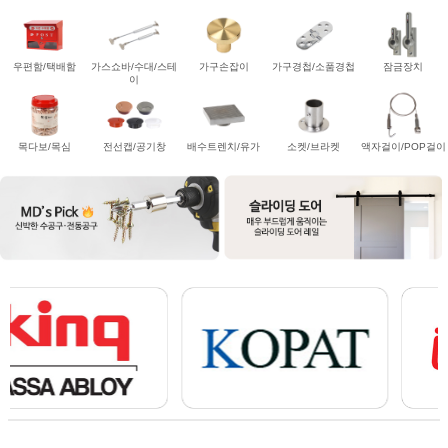
우편함/택배함
가스쇼바/수대/스테
가구손잡이
가구경첩/소품경첩
잠금장치
이
목다보/목심
전선캡/공기창
배수트렌치/유가
소켓/브라켓
액자걸이/POP걸이