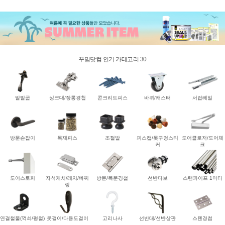
꾸밈닷컴 인기 카테고리 30
말발굽
싱크대/장롱경첩
콘크리트피스
바퀴/캐스터
서랍레일
방문손잡이
목재피스
조절발
피스캡/못구멍스티
도어클로저/도어체
커
크
도어스토퍼
자석캐치/래치/빠찌
방문/목문경첩
선반다보
스탠파이프 1미터
링
연결철물(꺽쇠/평철)
옷걸이/다용도걸이
고리나사
선반대/선반상판
스텐경첩