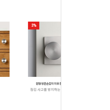
3%
원형 방문손잡이 미유 잠김 사고 방지
잠김 사고를 방지하는 특허 캐치박스