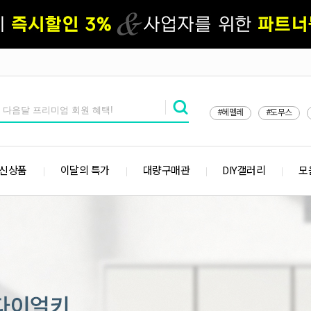
#헤펠레
#도무스
 신상품
이달의 특가
대량구매관
DIY갤러리
모