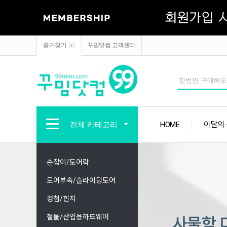
즐겨찾기
꾸밈닷컴 고객센터
전체 카테고리
HOME
이달의
손잡이/도어락
도어부속/슬라이딩도어
경첩/힌지
철물/산업용하드웨어