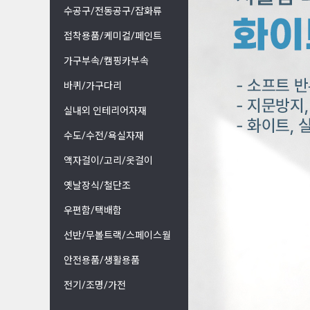
수공구/전동공구/잡화류
접착용품/케미컬/페인트
가구부속/캠핑카부속
바퀴/가구다리
실내외 인테리어자재
수도/수전/욕실자재
액자걸이/고리/옷걸이
옛날장식/철단조
우편함/택배함
선반/무볼트랙/스페이스월
안전용품/생활용품
전기/조명/가전