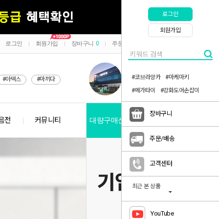
로그인
회원가입
로그인
회원가입
장바구니
0
주문/배송
마이페이지
|
|
|
|
#코브라앙카
#마케마키
#아덱스
#마끼다
#메가타이
#강화도어손잡이
장바구니
음전
커뮤니티
대량구매신청
공지사항
주문/배송
고객센터
최근 본 상품
YouTube