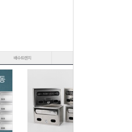
배수트렌치
가구다리