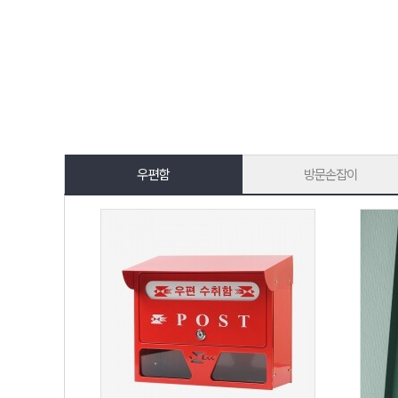
우편함
방문손잡이