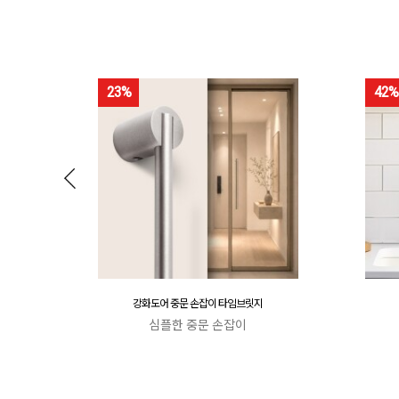
23%
42%
강화도어 중문 손잡이 타임브릿지
심플한 중문 손잡이