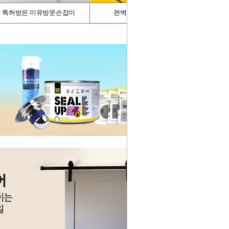
특허받은 미유방문손잡이
완벽차단/싱크가드
스