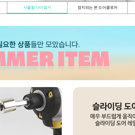
사물함 다이얼키
정지되는 본 도어클로저