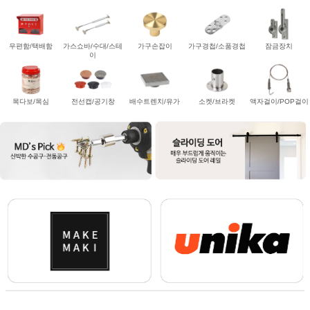
우편함/택배함
가스쇼바/수대/스테
가구손잡이
가구경첩/소품경첩
잠금장치
이
목다보/목심
전선캡/공기창
배수트렌치/유가
소켓/브라켓
액자걸이/POP걸이