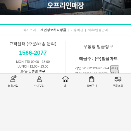
회사소개
|
개인정보처리방침
|
이용약관
|
제휴/입점안내
고객센터 (주문/배송 문의)
무통장 입금정보
1566-2077
예금주 : (주)철물마트
MON-FRI 09:00 - 18:00
LUNCH 12:00 - 13:00
기업
복사
223-123239-01-024
토/일/공휴일 휴무
국민
복사
718201-01-205674
농협
복사
301-0168-3882-11
회원가입
마이꾸밈
홈
장바구니
주문조회
회원 1:1 문의
상품 및 사용방법 문의
주문배송
교환반품취소
COMPANY : (주)철물마트 / CEO : 이숙열