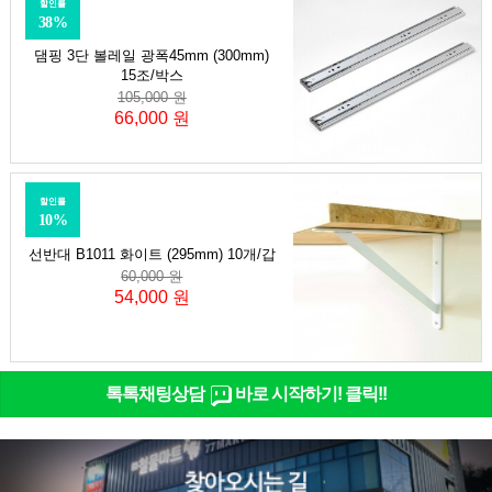
할인률
38%
댐핑 3단 볼레일 광폭45mm (300mm)
15조/박스
105,000 원
66,000 원
할인률
10%
선반대 B1011 화이트 (295mm) 10개/갑
60,000 원
54,000 원
톡톡채팅상담
바로 시작하기! 클릭!!