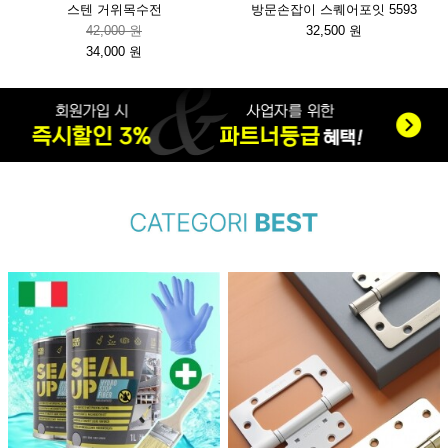
스텐 거위목수전
방문손잡이 스퀘어포잇 5593
42,000 원
32,500 원
34,000 원