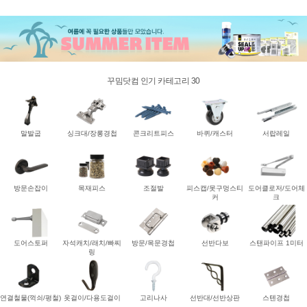
꾸밈닷컴 인기 카테고리 30
말발굽
싱크대/장롱경첩
콘크리트피스
바퀴/캐스터
서랍레일
방문손잡이
목재피스
조절발
피스캡/못구멍스티
도어클로저/도어체
커
크
도어스토퍼
자석캐치/래치/빠찌
방문/목문경첩
선반다보
스탠파이프 1미터
링
연결철물(꺽쇠/평철)
옷걸이/다용도걸이
고리나사
선반대/선반상판
스텐경첩