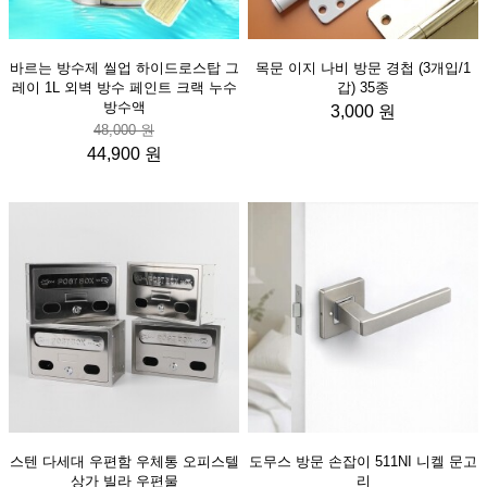
바르는 방수제 씰업 하이드로스탑 그
목문 이지 나비 방문 경첩 (3개입/1
레이 1L 외벽 방수 페인트 크랙 누수
갑) 35종
방수액
3,000 원
48,000 원
44,900 원
스텐 다세대 우편함 우체통 오피스텔
도무스 방문 손잡이 511NI 니켈 문고
상가 빌라 우편물
리