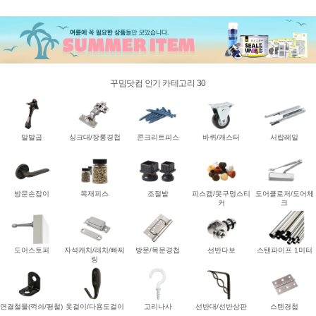
꾸밈닷컴 인기 카테고리 30
말발굽
싱크대/장롱경첩
콘크리트피스
바퀴/캐스터
서랍레일
방문손잡이
목재피스
조절발
피스캡/못구멍스티
도어클로저/도어체
커
크
도어스토퍼
자석캐치/래치/빠찌
방문/목문경첩
선반다보
스탠파이프 1미터
링
연결철물(꺽쇠/평철)
옷걸이/다용도걸이
고리나사
선반대/선반상판
스텐경첩