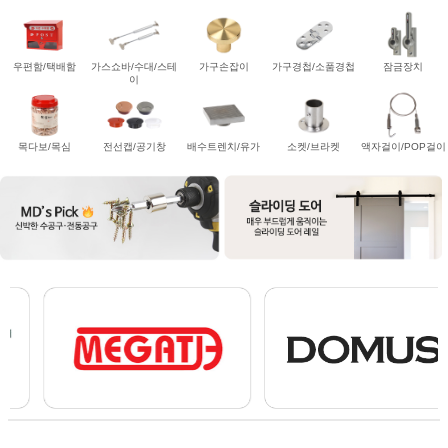
우편함/택배함
가스쇼바/수대/스테
가구손잡이
가구경첩/소품경첩
잠금장치
이
목다보/목심
전선캡/공기창
배수트렌치/유가
소켓/브라켓
액자걸이/POP걸이