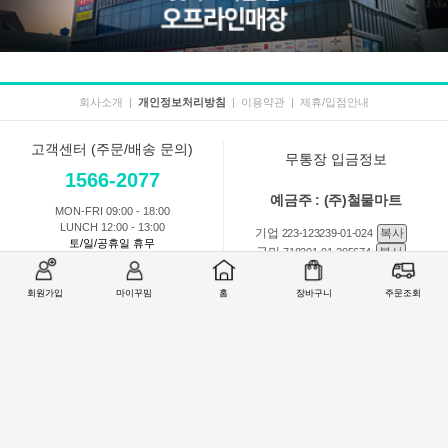
회사소개
|
개인정보처리방침
|
이용약관
|
제휴/입점안내
고객센터 (주문/배송 문의)
무통장 입금정보
1566-2077
예금주 : (주)철물마트
MON-FRI 09:00 - 18:00
LUNCH 12:00 - 13:00
기업
복사
223-123239-01-024
토/일/공휴일 휴무
국민
복사
718201-01-205674
농협
복사
301-0168-3882-11
회원가입
마이꾸밈
홈
장바구니
주문조회
회원 1:1 문의
상품 및 사용방법 문의
주문배송
교환반품취소
COMPANY : (주)철물마트 / CEO : 이숙열