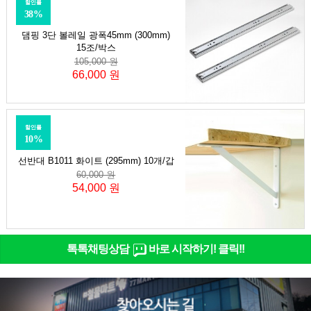
할인률
38%
댐핑 3단 볼레일 광폭45mm (300mm)
15조/박스
105,000 원
66,000 원
할인률
10%
선반대 B1011 화이트 (295mm) 10개/갑
60,000 원
54,000 원
톡톡채팅상담
바로 시작하기! 클릭!!