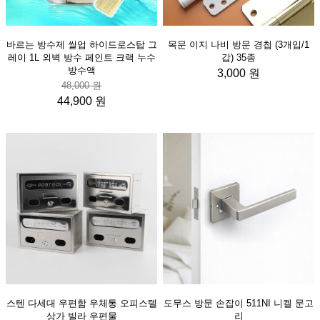
바르는 방수제 씰업 하이드로스탑 그
목문 이지 나비 방문 경첩 (3개입/1
레이 1L 외벽 방수 페인트 크랙 누수
갑) 35종
방수액
3,000 원
48,000 원
44,900 원
스텐 다세대 우편함 우체통 오피스텔
도무스 방문 손잡이 511NI 니켈 문고
상가 빌라 우편물
리