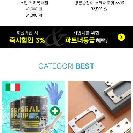
스텐 거위목수전
방문손잡이 스퀘어포잇 5593
42,000 원
32,500 원
34,000 원