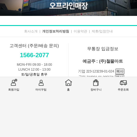
회사소개
|
개인정보처리방침
|
이용약관
|
제휴/입점안내
고객센터 (주문/배송 문의)
무통장 입금정보
1566-2077
예금주 : (주)철물마트
MON-FRI 09:00 - 18:00
LUNCH 12:00 - 13:00
기업
복사
223-123239-01-024
토/일/공휴일 휴무
국민
복사
718201-01-205674
농협
복사
301-0168-3882-11
회원가입
마이꾸밈
홈
장바구니
주문조회
회원 1:1 문의
상품 및 사용방법 문의
주문배송
교환반품취소
COMPANY : (주)철물마트 / CEO : 이숙열