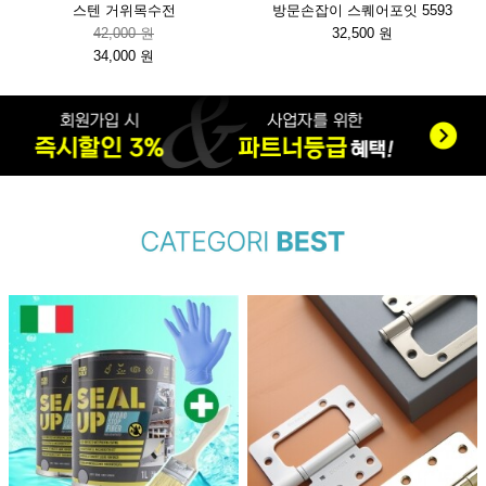
스텐 거위목수전
방문손잡이 스퀘어포잇 5593
42,000 원
32,500 원
34,000 원