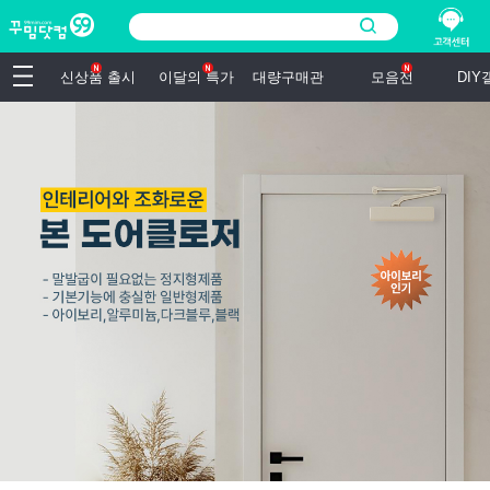
신상품 출시
이달의 특가
대량구매관
모음전
DI