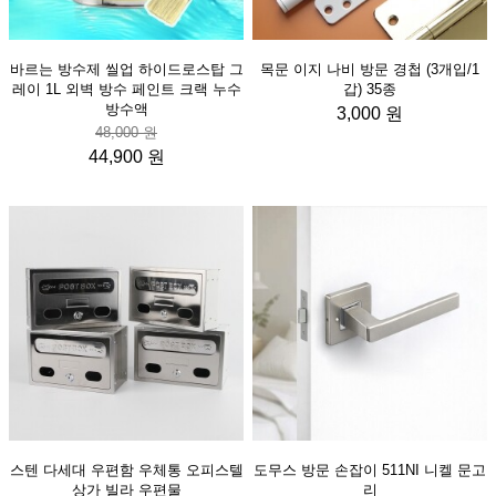
바르는 방수제 씰업 하이드로스탑 그
목문 이지 나비 방문 경첩 (3개입/1
레이 1L 외벽 방수 페인트 크랙 누수
갑) 35종
방수액
3,000 원
48,000 원
44,900 원
스텐 다세대 우편함 우체통 오피스텔
도무스 방문 손잡이 511NI 니켈 문고
상가 빌라 우편물
리