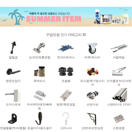
꾸밈닷컴 인기 카테고리 30
말발굽
싱크대/장롱경첩
콘크리트피스
바퀴/캐스터
서랍레일
방문손잡이
목재피스
조절발
피스캡/못구멍스티
도어클로저/도어체
커
크
도어스토퍼
자석캐치/래치/빠찌
방문/목문경첩
선반다보
스탠파이프 1미터
링
연결철물(꺽쇠/평철)
옷걸이/다용도걸이
고리나사
선반대/선반상판
스텐경첩