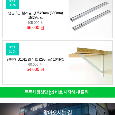
할인률
38%
댐핑 3단 볼레일 광폭45mm (300mm)
15조/박스
105,000 원
66,000 원
할인률
10%
선반대 B1011 화이트 (295mm) 10개/갑
60,000 원
54,000 원
톡톡채팅상담
바로 시작하기! 클릭!!