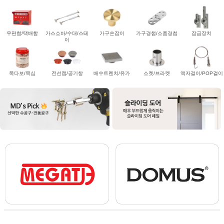
우편함/택배함
가스쇼바/수대/스테
가구손잡이
가구경첩/소품경첩
잠금장치
이
목다보/목심
전선캡/공기창
배수트렌치/유가
소켓/브라켓
액자걸이/POP걸이