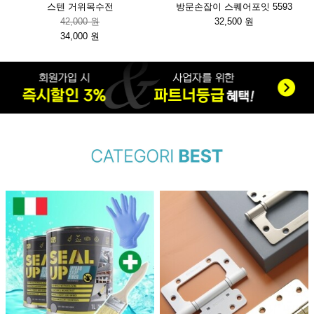
스텐 거위목수전
방문손잡이 스퀘어포잇 5593
42,000 원
32,500 원
34,000 원