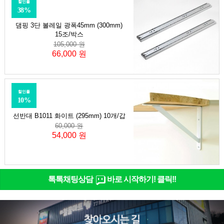
할인률
38%
댐핑 3단 볼레일 광폭45mm (300mm)
15조/박스
105,000 원
66,000 원
할인률
10%
선반대 B1011 화이트 (295mm) 10개/갑
60,000 원
54,000 원
톡톡채팅상담
바로 시작하기! 클릭!!