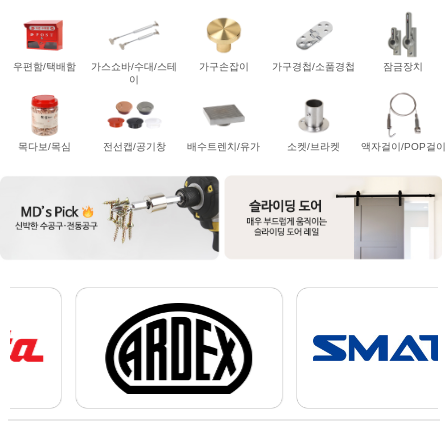
우편함/택배함
가스쇼바/수대/스테
가구손잡이
가구경첩/소품경첩
잠금장치
이
목다보/목심
전선캡/공기창
배수트렌치/유가
소켓/브라켓
액자걸이/POP걸이