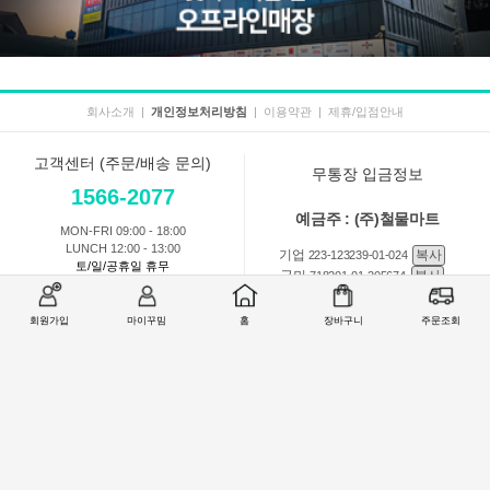
회사소개
|
개인정보처리방침
|
이용약관
|
제휴/입점안내
고객센터 (주문/배송 문의)
무통장 입금정보
1566-2077
예금주 : (주)철물마트
MON-FRI 09:00 - 18:00
LUNCH 12:00 - 13:00
기업
복사
223-123239-01-024
토/일/공휴일 휴무
국민
복사
718201-01-205674
농협
복사
301-0168-3882-11
회원가입
마이꾸밈
홈
장바구니
주문조회
회원 1:1 문의
상품 및 사용방법 문의
주문배송
교환반품취소
COMPANY : (주)철물마트 / CEO : 이숙열