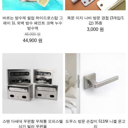
바르는 방수제 씰업 하이드로스탑 그
목문 이지 나비 방문 경첩 (3개입/1
레이 1L 외벽 방수 페인트 크랙 누수
갑) 35종
방수액
3,000 원
48,000 원
44,900 원
스텐 다세대 우편함 우체통 오피스텔
도무스 방문 손잡이 511NI 니켈 문고
상가 빌라 우편물
리