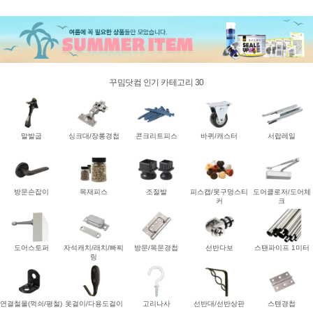
꾸밈닷컴 인기 카테고리 30
말발굽
싱크대/장롱경첩
콘크리트피스
바퀴/캐스터
서랍레일
방문손잡이
목재피스
조절발
피스캡/못구멍스티
도어클로저/도어체
커
크
도어스토퍼
자석캐치/래치/빠찌
방문/목문경첩
선반다보
스탠파이프 1미터
링
연결철물(꺽쇠/평철)
옷걸이/다용도걸이
고리나사
선반대/선반상판
스텐경첩