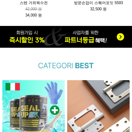
스텐 거위목수전
방문손잡이 스퀘어포잇 5593
42,000 원
32,500 원
34,000 원