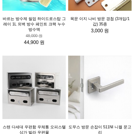
바르는 방수제 씰업 하이드로스탑 그
목문 이지 나비 방문 경첩 (3개입/1
레이 1L 외벽 방수 페인트 크랙 누수
갑) 35종
방수액
3,000 원
48,000 원
44,900 원
스텐 다세대 우편함 우체통 오피스텔
도무스 방문 손잡이 511NI 니켈 문고
상가 빌라 우편물
리