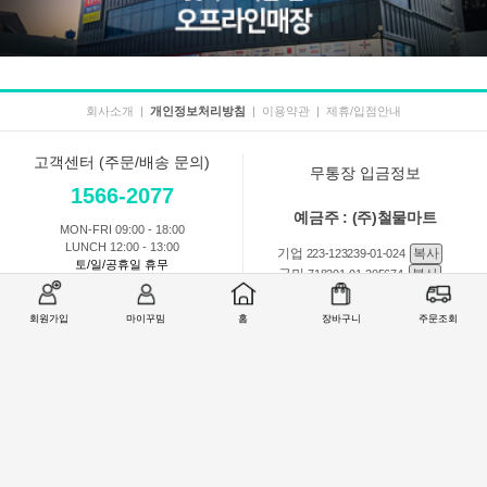
회사소개
|
개인정보처리방침
|
이용약관
|
제휴/입점안내
고객센터 (주문/배송 문의)
무통장 입금정보
1566-2077
예금주 : (주)철물마트
MON-FRI 09:00 - 18:00
LUNCH 12:00 - 13:00
기업
복사
223-123239-01-024
토/일/공휴일 휴무
국민
복사
718201-01-205674
농협
복사
301-0168-3882-11
회원가입
마이꾸밈
홈
장바구니
주문조회
회원 1:1 문의
상품 및 사용방법 문의
주문배송
교환반품취소
COMPANY : (주)철물마트 / CEO : 이숙열