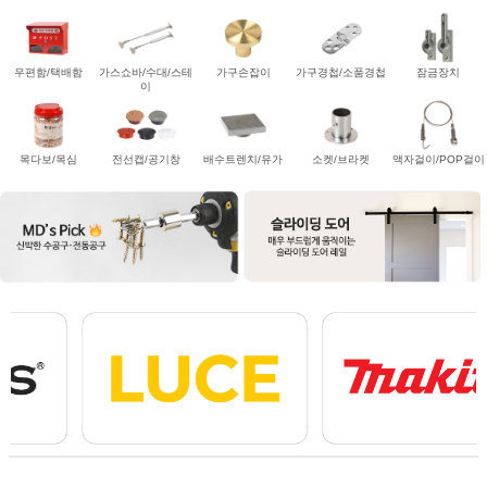
우편함/택배함
가스쇼바/수대/스테
가구손잡이
가구경첩/소품경첩
잠금장치
이
목다보/목심
전선캡/공기창
배수트렌치/유가
소켓/브라켓
액자걸이/POP걸이