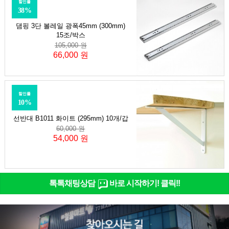
할인률
38%
댐핑 3단 볼레일 광폭45mm (300mm)
15조/박스
105,000 원
66,000 원
할인률
10%
선반대 B1011 화이트 (295mm) 10개/갑
60,000 원
54,000 원
톡톡채팅상담
바로 시작하기! 클릭!!