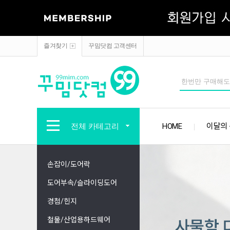
즐겨찾기
꾸밈닷컴 고객센터
전체 카테고리
HOME
이달의
손잡이/도어락
도어부속/슬라이딩도어
경첩/힌지
철물/산업용하드웨어