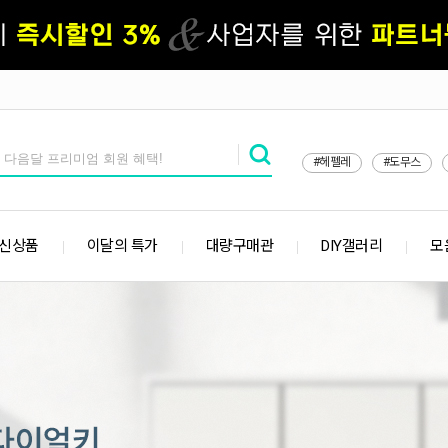
#헤펠레
#도무스
 신상품
이달의 특가
대량구매관
DIY갤러리
모