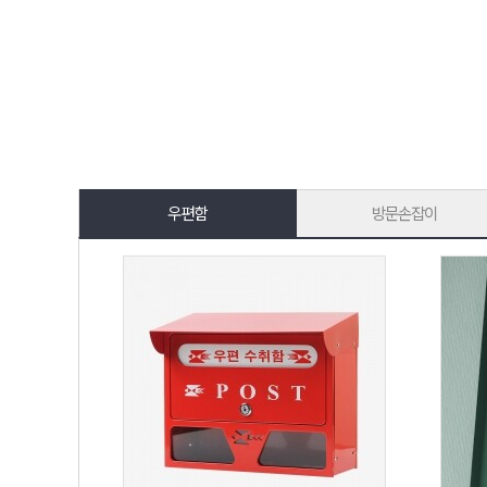
우편함
방문손잡이