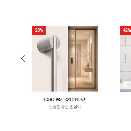
23%
42%
강화도어 중문 손잡이 타임브릿지
심플한 중문 손잡이