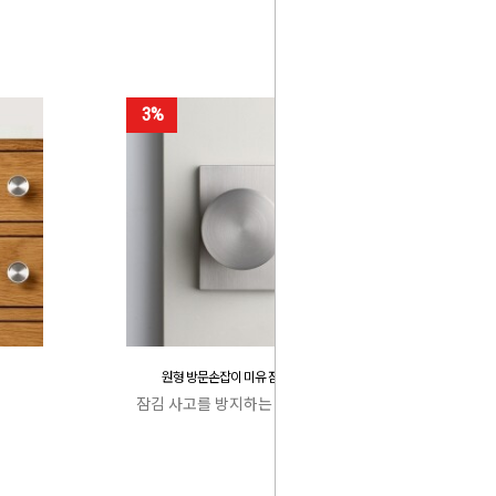
3%
원형 방문손잡이 미유 잠김 사고 방지
잠김 사고를 방지하는 특허 캐치박스