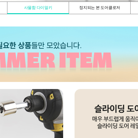
사물함 다이얼키
정지되는 본 도어클로저