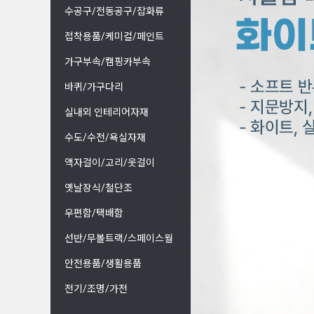
수공구/전동공구/잡화류
접착용품/케미컬/페인트
가구부속/캠핑카부속
바퀴/가구다리
실내외 인테리어자재
수도/수전/욕실자재
액자걸이/고리/옷걸이
옛날장식/철단조
우편함/택배함
선반/무볼트랙/스페이스월
안전용품/생활용품
전기/조명/가전