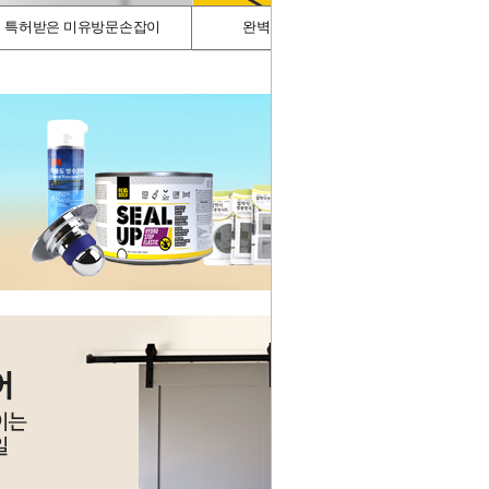
특허받은 미유방문손잡이
완벽차단/싱크가드
스