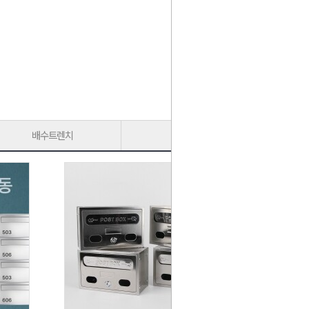
배수트렌치
가구다리