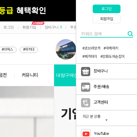
로그인
회원가입
로그인
회원가입
장바구니
0
주문/배송
마이페이지
|
|
|
|
#코브라앙카
#마케마키
#아덱스
#마끼다
#메가타이
#강화도어손잡이
장바구니
음전
커뮤니티
대량구매신청
공지사항
주문/배송
고객센터
최근 본 상품
YouTube